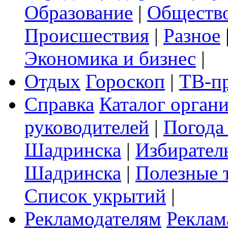
Образование
|
Обществ
Происшествия
|
Разное
Экономика и бизнес
|
Отдых
Гороскоп
|
ТВ-п
Справка
Каталог орган
руководителей
|
Погода
Шадринска
|
Избирател
Шадринска
|
Полезные 
Список укрытий
|
Рекламодателям
Реклам