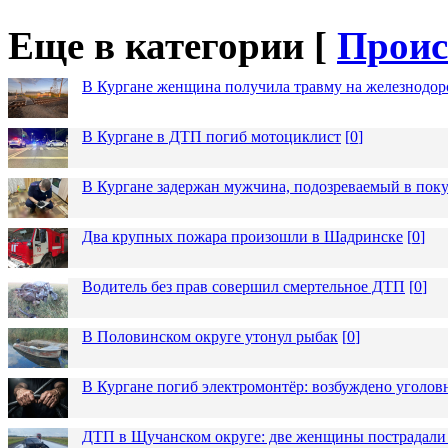
Еще в категории [
Проис
В Кургане женщина получила травму на железнодо
В Кургане в ДТП погиб мотоциклист
[
0
]
В Кургане задержан мужчина, подозреваемый в пок
Два крупных пожара произошли в Шадринске
[
0
]
Водитель без прав совершил смертельное ДТП
[
0
]
В Половинском округе утонул рыбак
[
0
]
В Кургане погиб электромонтёр: возбуждено уголов
ДТП в Щучанском округе: две женщины пострадали 