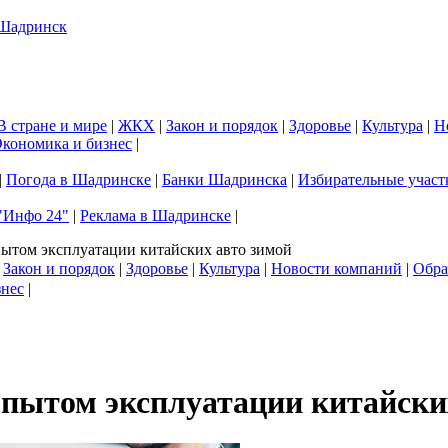
В стране и мире
|
ЖКХ
|
Закон и порядок
|
Здоровье
|
Культура
|
Н
кономика и бизнес
|
|
Погода в Шадринске
|
Банки Шадринска
|
Избирательные участ
"Инфо 24"
|
Реклама в Шадринске
|
пытом эксплуатации китайских авто зимой
|
Закон и порядок
|
Здоровье
|
Культура
|
Новости компаний
|
Обра
знес
|
опытом эксплуатации китайски