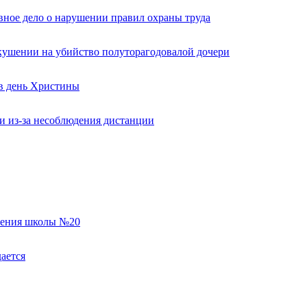
вное дело о нарушении правил охраны труда
кушении на убийство полуторагодовалой дочери
 в день Христины
и из-за несоблюдения дистанции
еления школы №20
ается