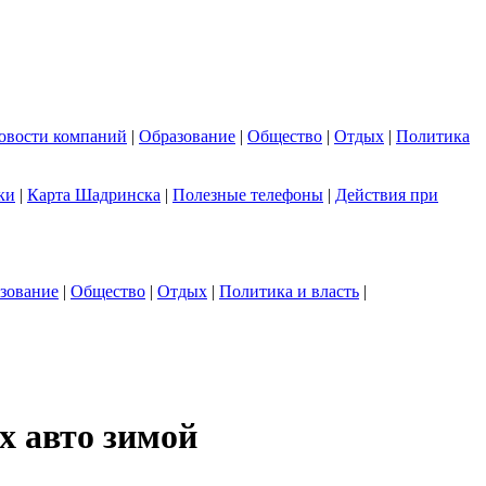
овости компаний
|
Образование
|
Общество
|
Отдых
|
Политика
ки
|
Карта Шадринска
|
Полезные телефоны
|
Действия при
зование
|
Общество
|
Отдых
|
Политика и власть
|
х авто зимой