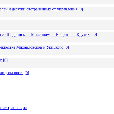
елей и десятки отстранённых от управления
[
0
]
роге «Шадринск — Миасское» — Коврига — Крутиха
[
0
]
екрёстке Михайловской и Урицкого
[
0
]
ог
[
0
]
 лидеры роста
[
0
]
ние транспорта