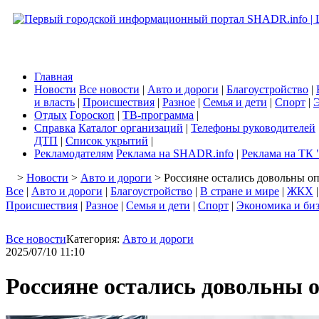
Главная
Новости
Все новости
|
Авто и дороги
|
Благоустройство
|
и власть
|
Происшествия
|
Разное
|
Семья и дети
|
Спорт
|
Э
Отдых
Гороскоп
|
ТВ-программа
|
Справка
Каталог организаций
|
Телефоны руководителей
ДТП
|
Список укрытий
|
Рекламодателям
Реклама на SHADR.info
|
Реклама на ТК 
>
Новости
>
Авто и дороги
> Россияне остались довольны о
Все
|
Авто и дороги
|
Благоустройство
|
В стране и мире
|
ЖКХ
Происшествия
|
Разное
|
Семья и дети
|
Спорт
|
Экономика и би
Все новости
Категория:
Авто и дороги
2025/07/10 11:10
Россияне остались довольны 