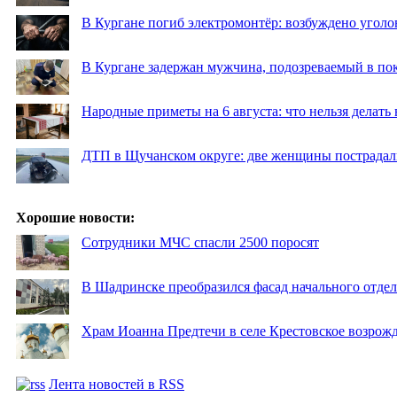
В Кургане погиб электромонтёр: возбуждено уголо
В Кургане задержан мужчина, подозреваемый в по
Народные приметы на 6 августа: что нельзя делать
ДТП в Щучанском округе: две женщины пострадал
Хорошие новости:
Сотрудники МЧС спасли 2500 поросят
В Шадринске преобразился фасад начального отд
Храм Иоанна Предтечи в селе Крестовское возрожд
Лента новостей в RSS