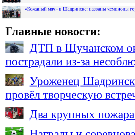
«Кожаный мяч» в Шадринске: названы чемпионы го
Главные новости:
ДТП в Щучанском ок
пострадали из-за несобл
Уроженец Шадринска
провёл творческую встре
Два крупных пожара
Награды и соревнов