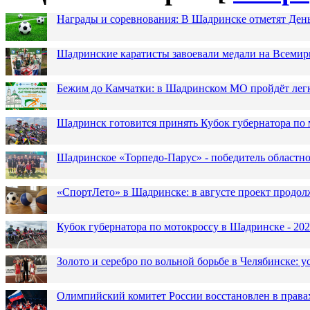
Награды и соревнования: В Шадринске отметят Ден
Шадринские каратисты завоевали медали на Всемир
Бежим до Камчатки: в Шадринском МО пройдёт лег
Шадринск готовится принять Кубок губернатора по 
Шадринское «Торпедо-Парус» - победитель областн
«СпортЛето» в Шадринске: в августе проект продол
Кубок губернатора по мотокроссу в Шадринске - 202
Золото и серебро по вольной борьбе в Челябинске:
Олимпийский комитет России восстановлен в права