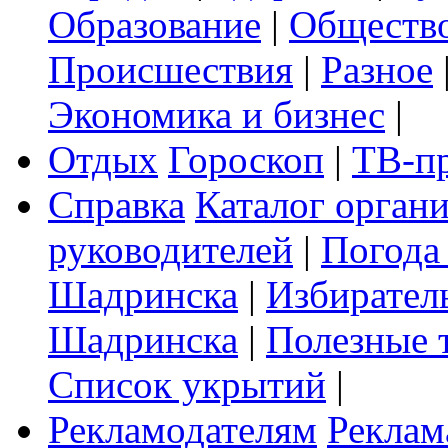
Образование
|
Обществ
Происшествия
|
Разное
Экономика и бизнес
|
Отдых
Гороскоп
|
ТВ-п
Справка
Каталог орган
руководителей
|
Погода
Шадринска
|
Избирател
Шадринска
|
Полезные 
Список укрытий
|
Рекламодателям
Реклам