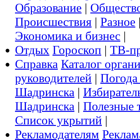
Образование
|
Обществ
Происшествия
|
Разное
Экономика и бизнес
|
Отдых
Гороскоп
|
ТВ-п
Справка
Каталог орган
руководителей
|
Погода
Шадринска
|
Избирател
Шадринска
|
Полезные 
Список укрытий
|
Рекламодателям
Реклам