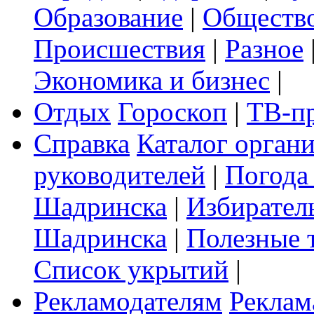
Образование
|
Обществ
Происшествия
|
Разное
Экономика и бизнес
|
Отдых
Гороскоп
|
ТВ-п
Справка
Каталог орган
руководителей
|
Погода
Шадринска
|
Избирател
Шадринска
|
Полезные 
Список укрытий
|
Рекламодателям
Реклам