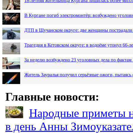
18-летняя жительница Кургана лишилась более милл
В Кургане погиб электромонтёр: возбуждено уголов
ДТП в Щучанском округе: две женщины пострадали 
Трагедия в Кетовском округе: в водоёме утонул 66-
За неделю возбуждено 23 уголовных дела по фактам
Житель Зауралья получил серьёзные ожоги, пытаясь 
Главные новости:
Народные приметы на
в день Анны Зимоуказат