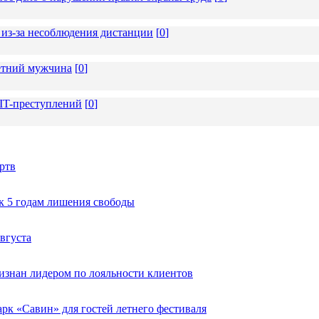
из-за несоблюдения дистанции
[
0
]
летний мужчина
[
0
]
 IT-преступлений
[
0
]
ртв
к 5 годам лишения свободы
вгуста
изнан лидером по лояльности клиентов
к «Савин» для гостей летнего фестиваля