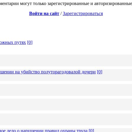
ментарии могут только зарегистрированные и авторизированные
Войти на сайт
/
Зарегистрироваться
рожных путях
[
0
]
ушении на убийство полуторагодовалой дочери
[
0
]
ное дело о нарушении правил охраны труда
[
0
]