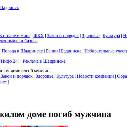
В стране и мире
|
ЖКХ
|
Закон и порядок
|
Здоровье
|
Культура
|
Н
кономика и бизнес
|
|
Погода в Шадринске
|
Банки Шадринска
|
Избирательные участ
"Инфо 24"
|
Реклама в Шадринске
|
жилом доме погиб мужчина
|
Закон и порядок
|
Здоровье
|
Культура
|
Новости компаний
|
Обра
знес
|
 жилом доме погиб мужчина