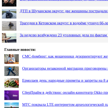
ДТП в Щучанском округе: две женщины пострадали 
Трагедия в Кетовском округе: в водоёме утонул 66-
За неделю возбуждено 23 уголовных дела по фактам
Главные новости:
СМС-бомбинг: как мошенники дезориентируют же
Организаторы незаконной миграции приговорены 
Ермолаев день: народные приметы и запреты на 8 а
СберПрайм в действии: онлайн-кинотеатр Okko пр
МТС покрыла LTE-интернетом археологический пар