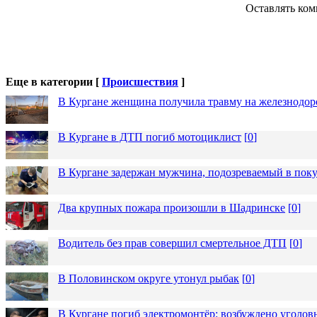
Оставлять ком
Еще в категории [
Происшествия
]
В Кургане женщина получила травму на железнодо
В Кургане в ДТП погиб мотоциклист
[
0
]
В Кургане задержан мужчина, подозреваемый в пок
Два крупных пожара произошли в Шадринске
[
0
]
Водитель без прав совершил смертельное ДТП
[
0
]
В Половинском округе утонул рыбак
[
0
]
В Кургане погиб электромонтёр: возбуждено уголов