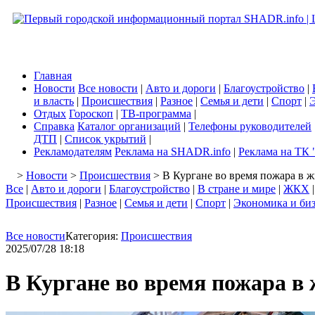
Главная
Новости
Все новости
|
Авто и дороги
|
Благоустройство
|
и власть
|
Происшествия
|
Разное
|
Семья и дети
|
Спорт
|
Э
Отдых
Гороскоп
|
ТВ-программа
|
Справка
Каталог организаций
|
Телефоны руководителей
ДТП
|
Список укрытий
|
Рекламодателям
Реклама на SHADR.info
|
Реклама на ТК 
>
Новости
>
Происшествия
> В Кургане во время пожара в 
Все
|
Авто и дороги
|
Благоустройство
|
В стране и мире
|
ЖКХ
Происшествия
|
Разное
|
Семья и дети
|
Спорт
|
Экономика и би
Все новости
Категория:
Происшествия
2025/07/28 18:18
В Кургане во время пожара в