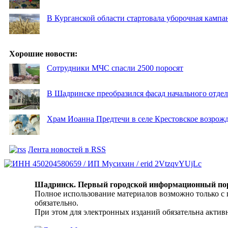
В Курганской области стартовала уборочная кампа
Хорошие новости:
Сотрудники МЧС спасли 2500 поросят
В Шадринске преобразился фасад начального отд
Храм Иоанна Предтечи в селе Крестовское возрожд
Лента новостей в RSS
Шадринск. Первый городской информационный по
Полное использование материалов возможно только с
обязательно.
При этом для электронных изданий обязательна активн