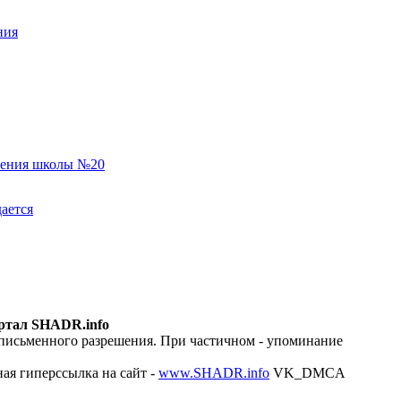
ния
еления школы №20
ается
ртал SHADR.info
 письменного разрешения. При частичном - упоминание
ая гиперссылка на сайт -
www.SHADR.info
VK_DMCA