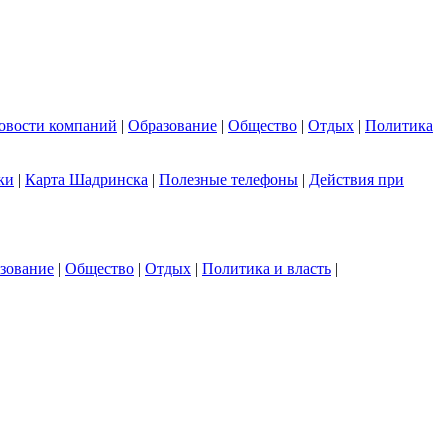
овости компаний
|
Образование
|
Общество
|
Отдых
|
Политика
ки
|
Карта Шадринска
|
Полезные телефоны
|
Действия при
зование
|
Общество
|
Отдых
|
Политика и власть
|