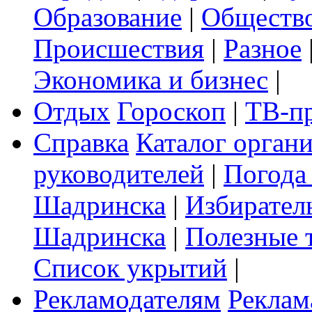
Образование
|
Обществ
Происшествия
|
Разное
Экономика и бизнес
|
Отдых
Гороскоп
|
ТВ-п
Справка
Каталог орган
руководителей
|
Погода
Шадринска
|
Избирател
Шадринска
|
Полезные 
Список укрытий
|
Рекламодателям
Реклам