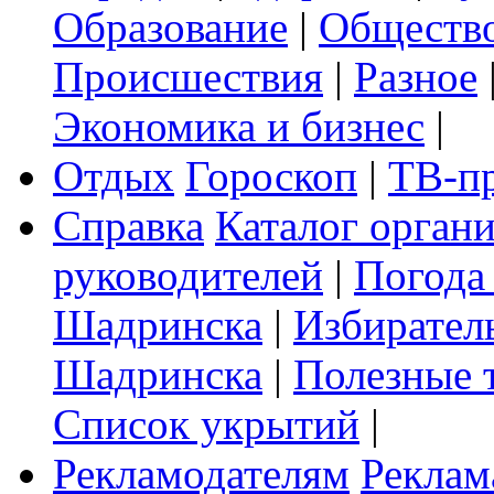
Образование
|
Обществ
Происшествия
|
Разное
Экономика и бизнес
|
Отдых
Гороскоп
|
ТВ-п
Справка
Каталог орган
руководителей
|
Погода
Шадринска
|
Избирател
Шадринска
|
Полезные 
Список укрытий
|
Рекламодателям
Реклам