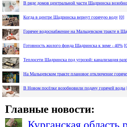
В ряде домов центральной части Шадринска возобно
Когда в центре Шадринска вернут горячую воду
[
0
]
Горячее водоснабжение на Мальцевском тракте в Ша
Готовность жилого фонда Шадринска к зиме - 40%
[
Теплосети Шадринска под угрозой: канализация раз
На Мальцевском тракте плановое отключение горяч
В Новом посёлке возобновили подачу горячей воды
Главные новости:
Курганская область