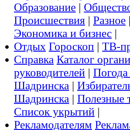
Образование
|
Обществ
Происшествия
|
Разное
Экономика и бизнес
|
Отдых
Гороскоп
|
ТВ-п
Справка
Каталог орган
руководителей
|
Погода
Шадринска
|
Избирател
Шадринска
|
Полезные 
Список укрытий
|
Рекламодателям
Реклам