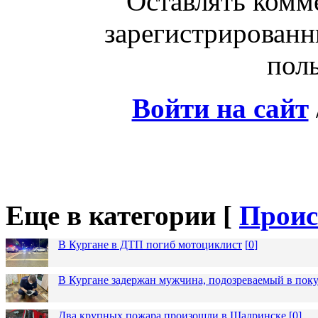
Оставлять комм
зарегистрированн
поль
Войти на сайт
Еще в категории [
Проис
В Кургане в ДТП погиб мотоциклист
[
0
]
В Кургане задержан мужчина, подозреваемый в пок
Два крупных пожара произошли в Шадринске
[
0
]