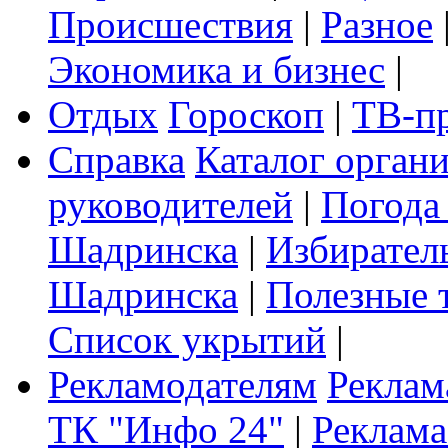
Происшествия
|
Разное
Экономика и бизнес
|
Отдых
Гороскоп
|
ТВ-п
Справка
Каталог орган
руководителей
|
Погода
Шадринска
|
Избирател
Шадринска
|
Полезные 
Список укрытий
|
Рекламодателям
Реклам
ТК "Инфо 24"
|
Реклама