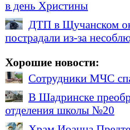
в день Христины
ДТП в Щучанском ок
пострадали из-за несобл
Хорошие новости:
Сотрудники МЧС спа
В Шадринске преобр
отделения школы №20
Храм Иоанна Предтеч