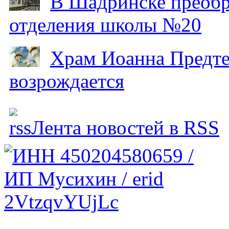
В Шадринске преобр
отделения школы №20
Храм Иоанна Предтеч
возрождается
Лента новостей в RSS