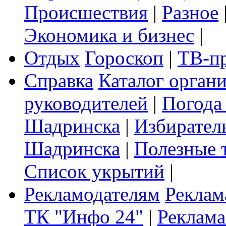
Происшествия
|
Разное
Экономика и бизнес
|
Отдых
Гороскоп
|
ТВ-п
Справка
Каталог орган
руководителей
|
Погода
Шадринска
|
Избирател
Шадринска
|
Полезные 
Список укрытий
|
Рекламодателям
Реклам
ТК "Инфо 24"
|
Реклама