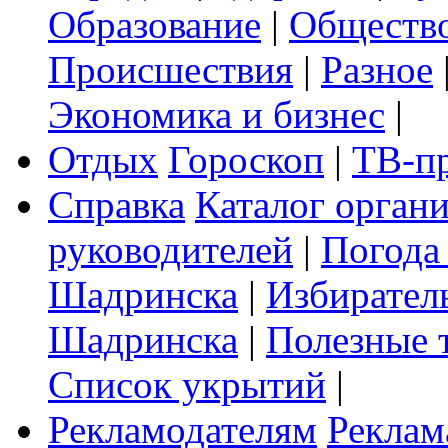
Образование
|
Обществ
Происшествия
|
Разное
Экономика и бизнес
|
Отдых
Гороскоп
|
ТВ-п
Справка
Каталог орган
руководителей
|
Погода
Шадринска
|
Избирател
Шадринска
|
Полезные 
Список укрытий
|
Рекламодателям
Реклам