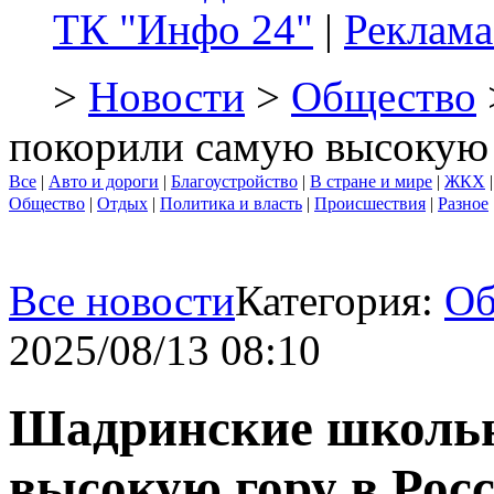
ТК "Инфо 24"
|
Реклама
>
Новости
>
Общество
покорили самую высокую 
Все
|
Авто и дороги
|
Благоустройство
|
В стране и мире
|
ЖКХ
Общество
|
Отдых
|
Политика и власть
|
Происшествия
|
Разное
Все новости
Категория:
Об
2025/08/13 08:10
Шадринские школьн
высокую гору в Рос