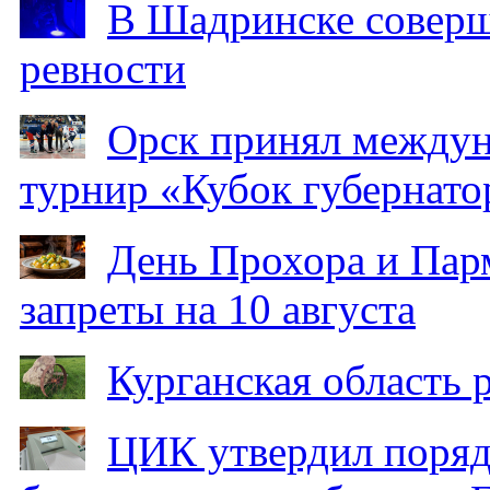
В Шадринске соверш
ревности
Орск принял между
турнир «Кубок губернато
День Прохора и Пар
запреты на 10 августа
Курганская область
ЦИК утвердил поряд