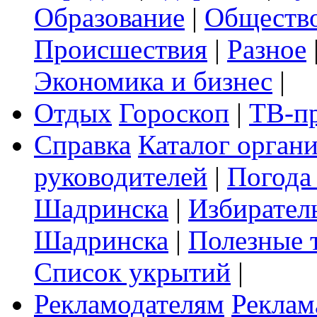
Образование
|
Обществ
Происшествия
|
Разное
Экономика и бизнес
|
Отдых
Гороскоп
|
ТВ-п
Справка
Каталог орган
руководителей
|
Погода
Шадринска
|
Избирател
Шадринска
|
Полезные 
Список укрытий
|
Рекламодателям
Реклам