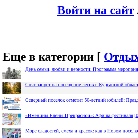
Войти на сайт
Еще в категории [
Отды
День семьи, любви и верности: Программа меропри
Снят запрет на посещение лесов в Курганской облас
Северный поселок отметит 50-летний юбилей: Праз
«Именины Елены Прекрасной»: Афиша фестиваля
[
Море сладостей, смеха и красок: как в Новом посел