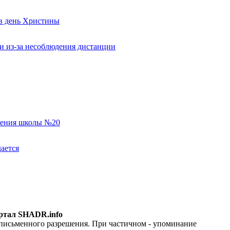
 в день Христины
и из-за несоблюдения дистанции
еления школы №20
ается
ртал SHADR.info
 письменного разрешения. При частичном - упоминание