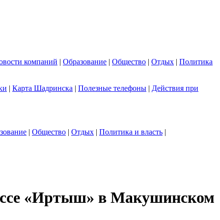
овости компаний
|
Образование
|
Общество
|
Отдых
|
Политика
ки
|
Карта Шадринска
|
Полезные телефоны
|
Действия при
зование
|
Общество
|
Отдых
|
Политика и власть
|
трассе «Иртыш» в Макушинском