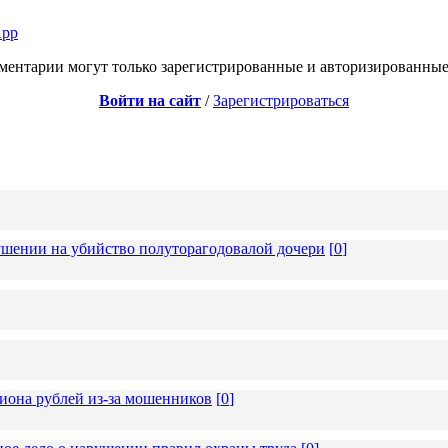
App
ментарии могут только зарегистрированные и авторизированные
Войти на сайт
/
Зарегистрироваться
ушении на убийство полуторагодовалой дочери
[
0
]
иона рублей из-за мошенников
[
0
]