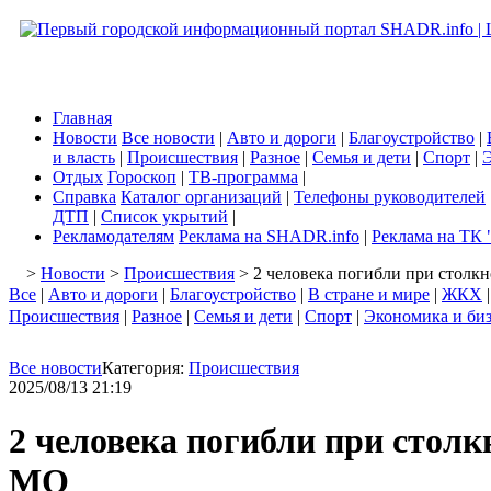
Главная
Новости
Все новости
|
Авто и дороги
|
Благоустройство
|
и власть
|
Происшествия
|
Разное
|
Семья и дети
|
Спорт
|
Э
Отдых
Гороскоп
|
ТВ-программа
|
Справка
Каталог организаций
|
Телефоны руководителей
ДТП
|
Список укрытий
|
Рекламодателям
Реклама на SHADR.info
|
Реклама на ТК 
>
Новости
>
Происшествия
> 2 человека погибли при столк
Все
|
Авто и дороги
|
Благоустройство
|
В стране и мире
|
ЖКХ
Происшествия
|
Разное
|
Семья и дети
|
Спорт
|
Экономика и би
Все новости
Категория:
Происшествия
2025/08/13 21:19
2 человека погибли при стол
МО