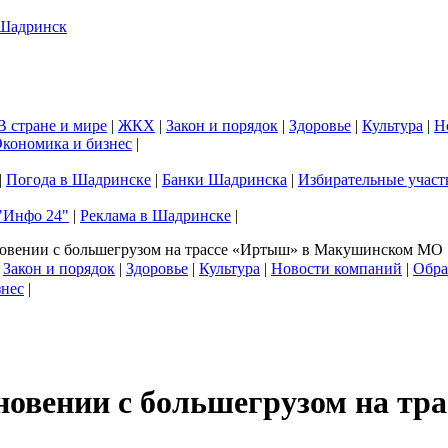
В стране и мире
|
ЖКХ
|
Закон и порядок
|
Здоровье
|
Культура
|
Н
кономика и бизнес
|
|
Погода в Шадринске
|
Банки Шадринска
|
Избирательные участ
"Инфо 24"
|
Реклама в Шадринске
|
новении с большегрузом на трассе «Иртыш» в Макушинском МО
|
Закон и порядок
|
Здоровье
|
Культура
|
Новости компаний
|
Обра
знес
|
кновении с большегрузом на 