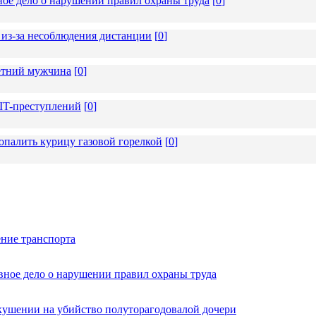
ное дело о нарушении правил охраны труда
[
0
]
из-за несоблюдения дистанции
[
0
]
летний мужчина
[
0
]
 IT-преступлений
[
0
]
опалить курицу газовой горелкой
[
0
]
ние транспорта
вное дело о нарушении правил охраны труда
кушении на убийство полуторагодовалой дочери