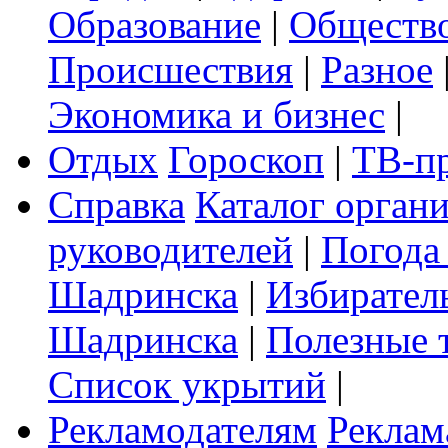
Образование
|
Обществ
Происшествия
|
Разное
Экономика и бизнес
|
Отдых
Гороскоп
|
ТВ-п
Справка
Каталог орган
руководителей
|
Погода
Шадринска
|
Избирател
Шадринска
|
Полезные 
Список укрытий
|
Рекламодателям
Реклам