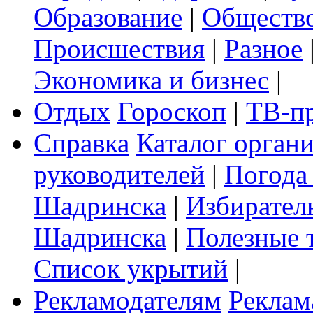
Образование
|
Обществ
Происшествия
|
Разное
Экономика и бизнес
|
Отдых
Гороскоп
|
ТВ-п
Справка
Каталог орган
руководителей
|
Погода
Шадринска
|
Избирател
Шадринска
|
Полезные 
Список укрытий
|
Рекламодателям
Реклам