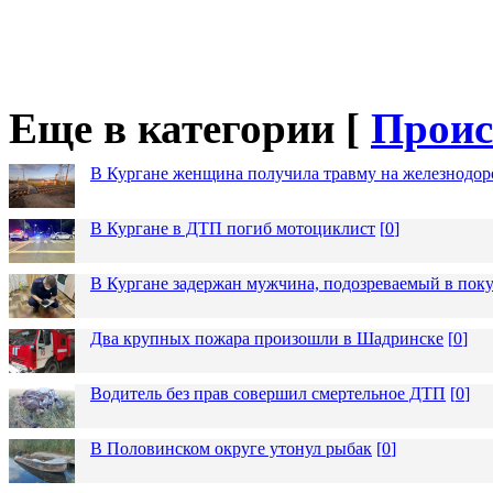
Еще в категории [
Проис
В Кургане женщина получила травму на железнодо
В Кургане в ДТП погиб мотоциклист
[
0
]
В Кургане задержан мужчина, подозреваемый в пок
Два крупных пожара произошли в Шадринске
[
0
]
Водитель без прав совершил смертельное ДТП
[
0
]
В Половинском округе утонул рыбак
[
0
]