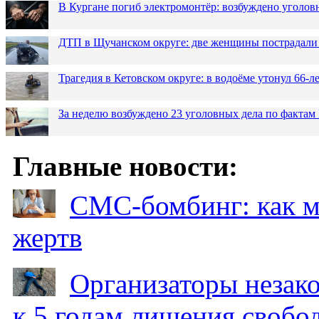
В Кургане погиб электромонтёр: возбуждено уголов
ДТП в Щучанском округе: две женщины пострадали 
Трагедия в Кетовском округе: в водоёме утонул 66-
За неделю возбуждено 23 уголовных дела по фактам
Главные новости:
СМС-бомбинг: как 
жертв
Организаторы незак
к 5 годам лишения свобо