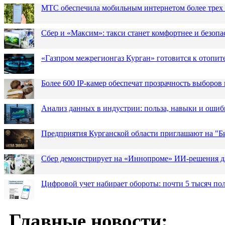
МТС обеспечила мобильным интернетом более трех 
Сбер и «Максим»: такси станет комфортнее и безопа
«Газпром межрегионгаз Курган» готовится к отопит
Более 600 IP-камер обеспечат прозрачность выборов
Анализ данных в индустрии: польза, навыки и ошиб
Предприятия Курганской области приглашают на "Би
Сбер демонстрирует на «Иннопроме» ИИ-решения д
Цифровой учет набирает обороты: почти 5 тысяч пол
Главные новости: