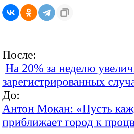
После:
На 20% за неделю увелич
зарегистрированных слу
До:
Антон Мокан: «Пусть каж
приближает город к проц