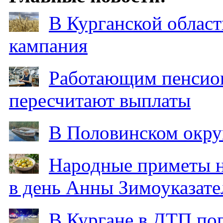
В Курганской област
кампания
Работающим пенсион
пересчитают выплаты
В Половинском окру
Народные приметы на
в день Анны Зимоуказат
В Кургане в ДТП по