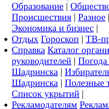
Образование
|
Обществ
Происшествия
|
Разное
Экономика и бизнес
|
Отдых
Гороскоп
|
ТВ-п
Справка
Каталог орган
руководителей
|
Погода
Шадринска
|
Избирател
Шадринска
|
Полезные 
Список укрытий
|
Рекламодателям
Реклам