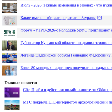
Июль - 2026: важные изменения в законах - что нужн
Какие имена выбирали родители в Зауралье
[
0
]
Форум «УТРО-2026»: молодёжь УрФО приглашают н
Губернатор Курганской области поздравил земляков 
Легенде шадринской борьбы Геннадию Фёдоровичу К
Более 80 молодых шадринцев получили награды: как
Главные новости:
СберПрайм в действии: онлайн-кинотеатр Okko пр
МТС покрыла LTE-интернетом археологический пар