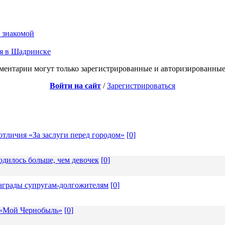
ь знакомой
ая в Шадринске
ментарии могут только зарегистрированные и авторизированные
Войти на сайт
/
Зарегистрироваться
отличия «За заслуги перед городом»
[
0
]
одилось больше, чем девочек
[
0
]
награды супругам-долгожителям
[
0
]
 «Мой Чернобыль»
[
0
]