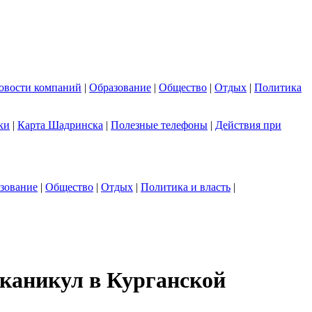
овости компаний
|
Образование
|
Общество
|
Отдых
|
Политика
ки
|
Карта Шадринска
|
Полезные телефоны
|
Действия при
зование
|
Общество
|
Отдых
|
Политика и власть
|
 каникул в Курганской