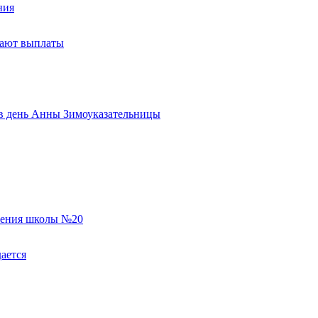
ния
тают выплаты
ь в день Анны Зимоуказательницы
еления школы №20
ается