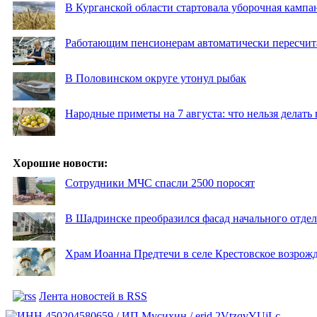
В Курганской области стартовала уборочная кампа
Работающим пенсионерам автоматически пересчи
В Половинском округе утонул рыбак
Народные приметы на 7 августа: что нельзя делат
Хорошие новости:
Сотрудники МЧС спасли 2500 поросят
В Шадринске преобразился фасад начального отд
Храм Иоанна Предтечи в селе Крестовское возрожд
Лента новостей в RSS