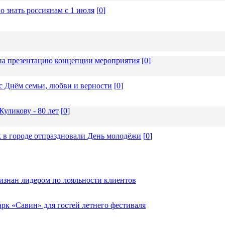
о знать россиянам с 1 июля
[
0
]
а презентацию концепции мероприятия
[
0
]
с Днём семьи, любви и верности
[
0
]
уликову - 80 лет
[
0
]
 в городе отпраздновали День молодёжи
[
0
]
изнан лидером по лояльности клиентов
к «Савин» для гостей летнего фестиваля