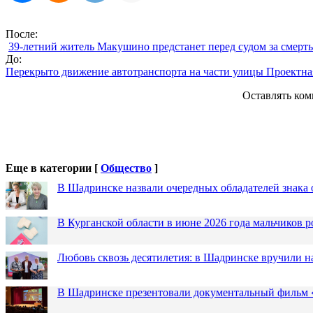
После:
39-летний житель Макушино предстанет перед судом за смерт
До:
Перекрыто движение автотранспорта на части улицы Проектн
Оставлять ком
Еще в категории [
Общество
]
В Шадринске назвали очередных обладателей знака 
В Курганской области в июне 2026 года мальчиков р
Любовь сквозь десятилетия: в Шадринске вручили 
В Шадринске презентовали документальный фильм