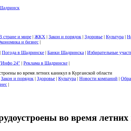
В стране и мире
|
ЖКХ
|
Закон и порядок
|
Здоровье
|
Культура
|
Н
кономика и бизнес
|
|
Погода в Шадринске
|
Банки Шадринска
|
Избирательные участ
"Инфо 24"
|
Реклама в Шадринске
|
строены во время летних каникул в Курганской области
|
Закон и порядок
|
Здоровье
|
Культура
|
Новости компаний
|
Обра
знес
|
трудоустроены во время летних