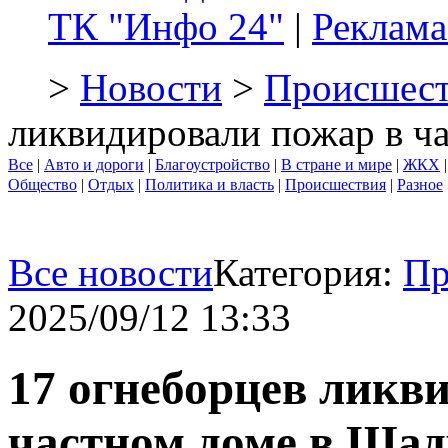
ТК "Инфо 24"
|
Реклама
>
Новости
>
Происшест
ликвидировали пожар в ч
Все
|
Авто и дороги
|
Благоустройство
|
В стране и мире
|
ЖКХ
Общество
|
Отдых
|
Политика и власть
|
Происшествия
|
Разное
Все новости
Категория:
Пр
2025/09/12 13:33
17 огнеборцев ликв
частном доме в Шад