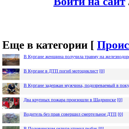
Войти на сайт
Еще в категории [
Проис
В Кургане женщина получила травму на железнодо
В Кургане в ДТП погиб мотоциклист
[
0
]
В Кургане задержан мужчина, подозреваемый в пок
Два крупных пожара произошли в Шадринске
[
0
]
Водитель без прав совершил смертельное ДТП
[
0
]
В Половинском округе утонул рыбак
[
0
]