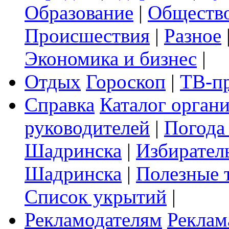
Образование
|
Обществ
Происшествия
|
Разное
Экономика и бизнес
|
Отдых
Гороскоп
|
ТВ-п
Справка
Каталог орган
руководителей
|
Погода
Шадринска
|
Избирател
Шадринска
|
Полезные 
Список укрытий
|
Рекламодателям
Реклам