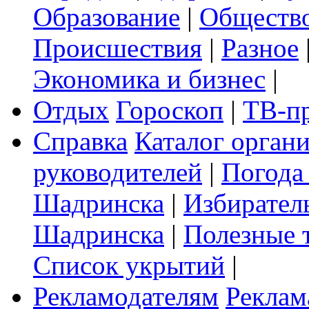
Образование
|
Обществ
Происшествия
|
Разное
Экономика и бизнес
|
Отдых
Гороскоп
|
ТВ-п
Справка
Каталог орган
руководителей
|
Погода
Шадринска
|
Избирател
Шадринска
|
Полезные 
Список укрытий
|
Рекламодателям
Реклам