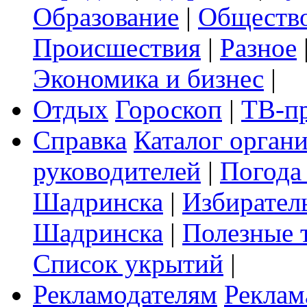
Образование
|
Обществ
Происшествия
|
Разное
Экономика и бизнес
|
Отдых
Гороскоп
|
ТВ-п
Справка
Каталог орган
руководителей
|
Погода
Шадринска
|
Избирател
Шадринска
|
Полезные 
Список укрытий
|
Рекламодателям
Реклам