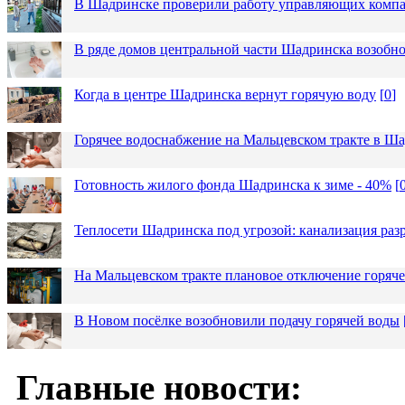
В Шадринске проверили работу управляющих комп
В ряде домов центральной части Шадринска возобно
Когда в центре Шадринска вернут горячую воду
[
0
]
Горячее водоснабжение на Мальцевском тракте в Ша
Готовность жилого фонда Шадринска к зиме - 40%
[
Теплосети Шадринска под угрозой: канализация раз
На Мальцевском тракте плановое отключение горяч
В Новом посёлке возобновили подачу горячей воды
Главные новости: