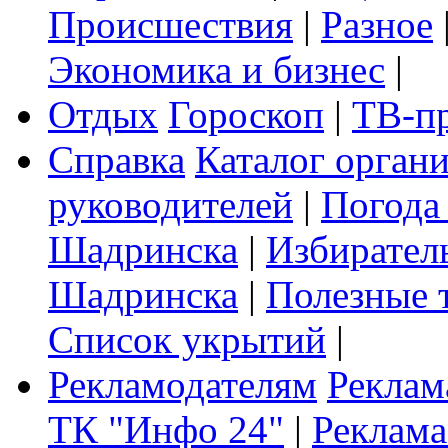
Происшествия
|
Разное
Экономика и бизнес
|
Отдых
Гороскоп
|
ТВ-п
Справка
Каталог орган
руководителей
|
Погода
Шадринска
|
Избирател
Шадринска
|
Полезные 
Список укрытий
|
Рекламодателям
Реклам
ТК "Инфо 24"
|
Реклама