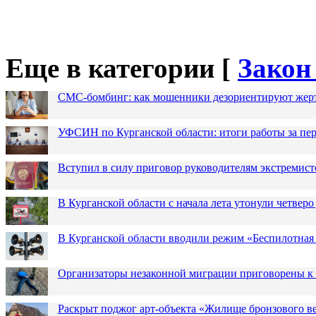
Еще в категории [
Закон
СМС-бомбинг: как мошенники дезориентируют жер
УФСИН по Курганской области: итоги работы за пер
Вступил в силу приговор руководителям экстремис
В Курганской области с начала лета утонули четверо
В Курганской области вводили режим «Беспилотная
Организаторы незаконной миграции приговорены к 
Раскрыт поджог арт-объекта «Жилище бронзового в