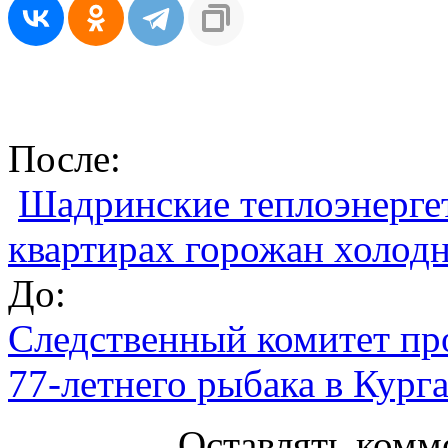
После:
Шадринские теплоэнергет
квартирах горожан холод
До:
Следственный комитет про
77-летнего рыбака в Кург
Оставлять комм