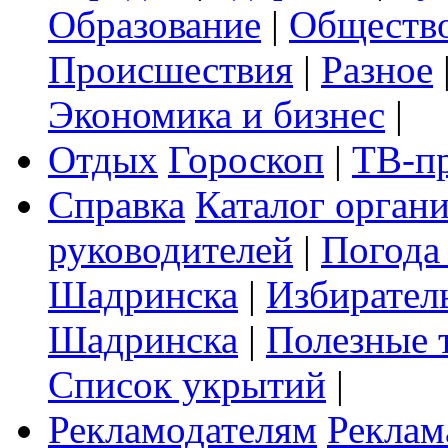
Образование
|
Обществ
Происшествия
|
Разное
Экономика и бизнес
|
Отдых
Гороскоп
|
ТВ-п
Справка
Каталог орган
руководителей
|
Погода
Шадринска
|
Избирател
Шадринска
|
Полезные 
Список укрытий
|
Рекламодателям
Реклам