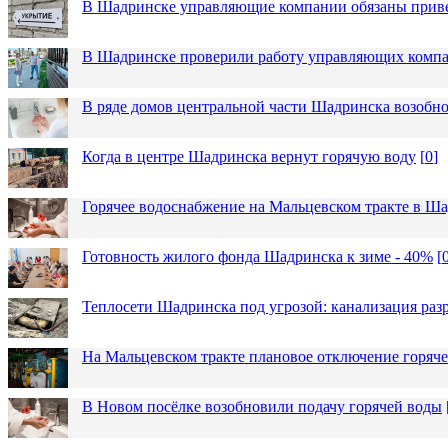
В Шадринске управляющие компании обязаны приве
В Шадринске проверили работу управляющих комп
В ряде домов центральной части Шадринска возобно
Когда в центре Шадринска вернут горячую воду
[
0
]
Горячее водоснабжение на Мальцевском тракте в Ша
Готовность жилого фонда Шадринска к зиме - 40%
[
Теплосети Шадринска под угрозой: канализация раз
На Мальцевском тракте плановое отключение горяч
В Новом посёлке возобновили подачу горячей воды