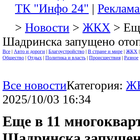
ТК "Инфо 24"
|
Реклама
>
Новости
>
ЖКХ
> Ещ
Шадринска запущено ото
Все
|
Авто и дороги
|
Благоустройство
|
В стране и мире
|
ЖКХ
Общество
|
Отдых
|
Политика и власть
|
Происшествия
|
Разное
Все новости
Категория:
Ж
2025/10/03 16:34
Еще в 11 многоквар
Шадринска запущен