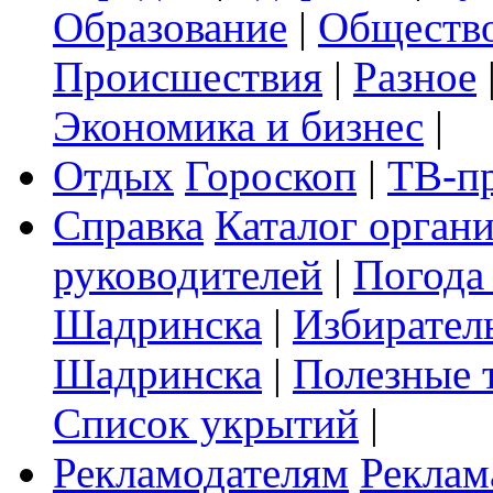
Образование
|
Обществ
Происшествия
|
Разное
Экономика и бизнес
|
Отдых
Гороскоп
|
ТВ-п
Справка
Каталог орган
руководителей
|
Погода
Шадринска
|
Избирател
Шадринска
|
Полезные 
Список укрытий
|
Рекламодателям
Реклам