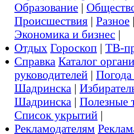
Образование
|
Обществ
Происшествия
|
Разное
Экономика и бизнес
|
Отдых
Гороскоп
|
ТВ-п
Справка
Каталог орган
руководителей
|
Погода
Шадринска
|
Избирател
Шадринска
|
Полезные 
Список укрытий
|
Рекламодателям
Реклам