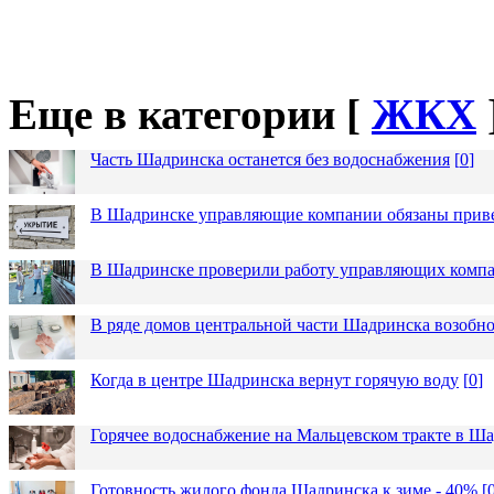
Еще в категории [
ЖКХ
Часть Шадринска останется без водоснабжения
[
0
]
В Шадринске управляющие компании обязаны приве
В Шадринске проверили работу управляющих комп
В ряде домов центральной части Шадринска возобно
Когда в центре Шадринска вернут горячую воду
[
0
]
Горячее водоснабжение на Мальцевском тракте в Ша
Готовность жилого фонда Шадринска к зиме - 40%
[