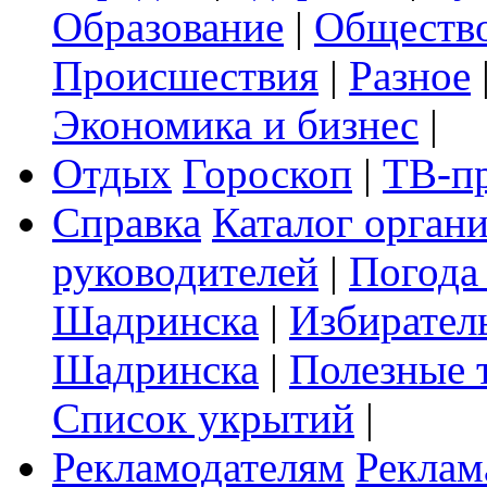
Образование
|
Обществ
Происшествия
|
Разное
Экономика и бизнес
|
Отдых
Гороскоп
|
ТВ-п
Справка
Каталог орган
руководителей
|
Погода
Шадринска
|
Избирател
Шадринска
|
Полезные 
Список укрытий
|
Рекламодателям
Реклам