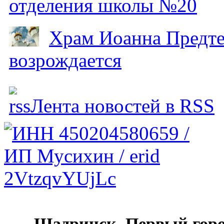
отделения школы №20
Храм Иоанна Предтеч
возрождается
Лента новостей в RSS
Шадринск. Первый гор