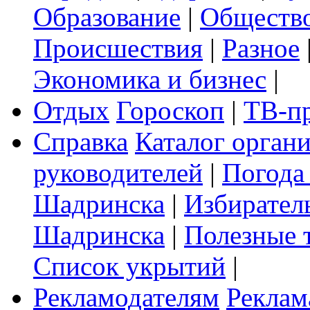
Образование
|
Обществ
Происшествия
|
Разное
Экономика и бизнес
|
Отдых
Гороскоп
|
ТВ-п
Справка
Каталог орган
руководителей
|
Погода
Шадринска
|
Избирател
Шадринска
|
Полезные 
Список укрытий
|
Рекламодателям
Реклам