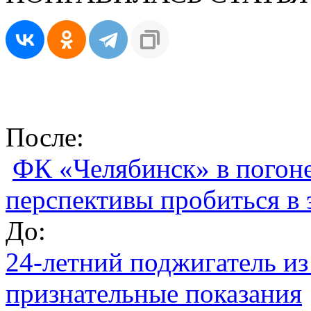
После:
ФК «Челябинск» в погоне
перспективы пробиться в 
До:
24-летний поджигатель и
признательные показания