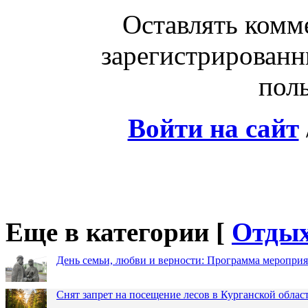
Оставлять комм
зарегистрированн
поль
Войти на сайт
Еще в категории [
Отды
День семьи, любви и верности: Программа меропри
Снят запрет на посещение лесов в Курганской облас