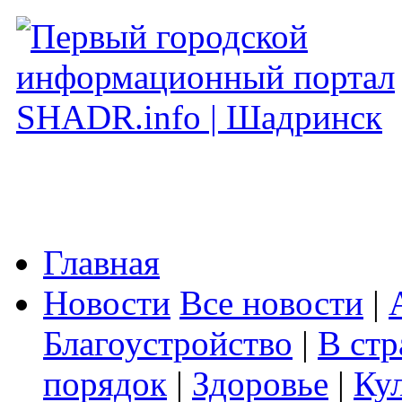
Главная
Новости
Все новости
|
Благоустройство
|
В стр
порядок
|
Здоровье
|
Ку