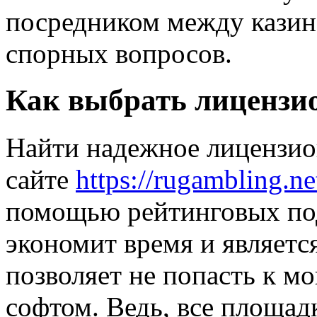
посредником между казин
спорных вопросов.
Как выбрать лицензи
Найти надежное лицензио
сайте
https://rugambling.ne
помощью рейтинговых под
экономит время и являет
позволяет не попасть к 
софтом. Ведь, все площад