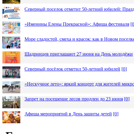
Северный поселок отметит 50-летний юбилей: Праз
«Именины Елены Прекрасной»: Афиша фестиваля
[
Море сладостей, смеха и красок: как в Новом посел
Шадринцев приглашают 27 июня на День молодёжи
Северный посёлок отметил 50-летний юбилей
[
0
]
«Нескучное лето»: яркий концерт для жителей микр
Запрет на посещение лесов продлен до 23 июня
[
0
]
Афиша мероприятий в День защиты детей
[
0
]