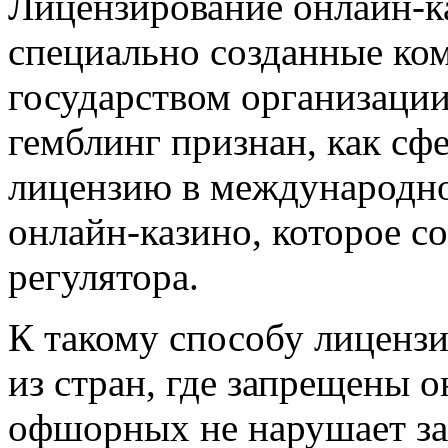
Лицензирование онлайн-к
специально созданные ко
государством организации 
гемблинг признан, как сф
лицензию в международн
онлайн-казино, которое с
регулятора.
К такому способу лиценз
из стран, где запрещены о
офшорных не нарушает за