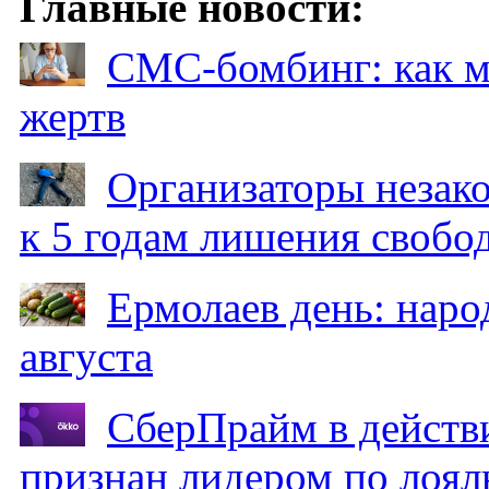
Главные новости:
СМС-бомбинг: как 
жертв
Организаторы незак
к 5 годам лишения свобо
Ермолаев день: наро
августа
СберПрайм в действ
признан лидером по лоял