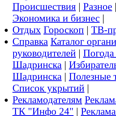
Происшествия
|
Разное
Экономика и бизнес
|
Отдых
Гороскоп
|
ТВ-п
Справка
Каталог орган
руководителей
|
Погода
Шадринска
|
Избирател
Шадринска
|
Полезные 
Список укрытий
|
Рекламодателям
Реклам
ТК "Инфо 24"
|
Реклама