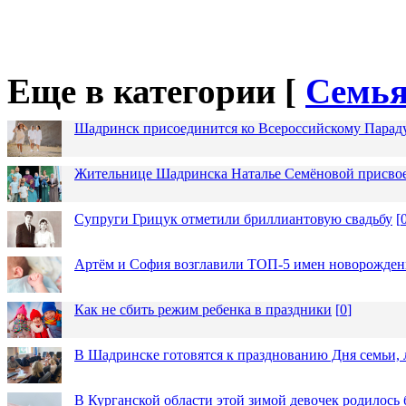
Еще в категории [
Семья
Шадринск присоединится ко Всероссийскому Парад
Жительнице Шадринска Наталье Семёновой присвое
Супруги Грицук отметили бриллиантовую свадьбу
[
Артём и София возглавили ТОП-5 имен новорожденн
Как не сбить режим ребенка в праздники
[
0
]
В Шадринске готовятся к празднованию Дня семьи, 
В Курганской области этой зимой девочек родилось 