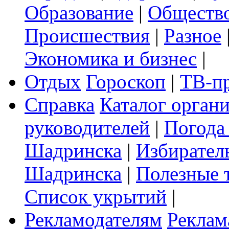
Образование
|
Обществ
Происшествия
|
Разное
Экономика и бизнес
|
Отдых
Гороскоп
|
ТВ-п
Справка
Каталог орган
руководителей
|
Погода
Шадринска
|
Избирател
Шадринска
|
Полезные 
Список укрытий
|
Рекламодателям
Реклам