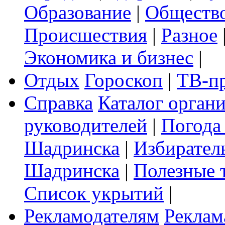
Образование
|
Обществ
Происшествия
|
Разное
Экономика и бизнес
|
Отдых
Гороскоп
|
ТВ-п
Справка
Каталог орган
руководителей
|
Погода
Шадринска
|
Избирател
Шадринска
|
Полезные 
Список укрытий
|
Рекламодателям
Реклам