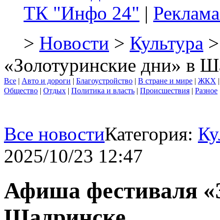
ТК "Инфо 24"
|
Реклама
>
Новости
>
Культура
>
«Золотуринские дни» в Ш
Все
|
Авто и дороги
|
Благоустройство
|
В стране и мире
|
ЖКХ
Общество
|
Отдых
|
Политика и власть
|
Происшествия
|
Разное
Все новости
Категория:
Ку
2025/10/23 12:47
Афиша фестиваля «З
Шадринске