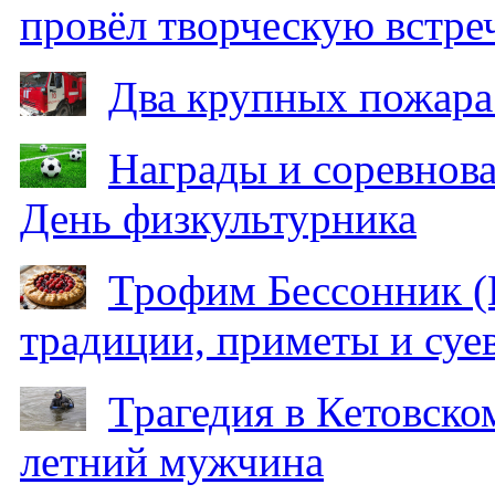
провёл творческую встре
Два крупных пожара
Награды и соревнов
День физкультурника
Трофим Бессонник (
традиции, приметы и суев
Трагедия в Кетовском
летний мужчина