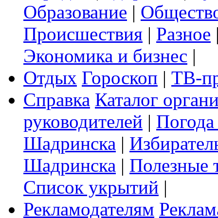
Образование
|
Обществ
Происшествия
|
Разное
Экономика и бизнес
|
Отдых
Гороскоп
|
ТВ-п
Справка
Каталог орган
руководителей
|
Погода
Шадринска
|
Избирател
Шадринска
|
Полезные 
Список укрытий
|
Рекламодателям
Реклам