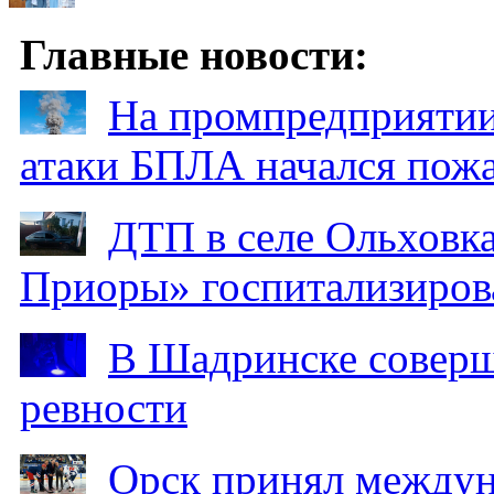
Главные новости:
На промпредприятии
атаки БПЛА начался пож
ДТП в селе Ольховка
Приоры» госпитализиро
В Шадринске соверш
ревности
Орск принял между