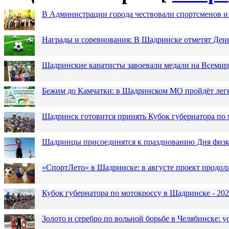
В Администрации города чествовали спортсменов и
Награды и соревнования: В Шадринске отметят Ден
Шадринские каратисты завоевали медали на Всемир
Бежим до Камчатки: в Шадринском МО пройдёт лег
Шадринск готовится принять Кубок губернатора по 
Шадринцы присоединятся к празднованию Дня физк
«СпортЛето» в Шадринске: в августе проект продол
Кубок губернатора по мотокроссу в Шадринске - 202
Золото и серебро по вольной борьбе в Челябинске: