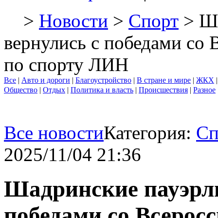
>
Новости
>
Спорт
> Ша
вернулись с победами со 
по спорту ЛИН
Все
|
Авто и дороги
|
Благоустройство
|
В стране и мире
|
ЖКХ
Общество
|
Отдых
|
Политика и власть
|
Происшествия
|
Разное
Все новости
Категория:
Сп
2025/11/04 21:36
Шадринские пауэрл
победами со Всерос