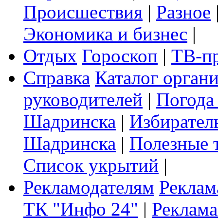
Происшествия
|
Разное
Экономика и бизнес
|
Отдых
Гороскоп
|
ТВ-п
Справка
Каталог орган
руководителей
|
Погода
Шадринска
|
Избирател
Шадринска
|
Полезные 
Список укрытий
|
Рекламодателям
Реклам
ТК "Инфо 24"
|
Реклама