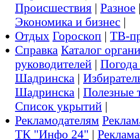
Происшествия
|
Разное
Экономика и бизнес
|
Отдых
Гороскоп
|
ТВ-п
Справка
Каталог орган
руководителей
|
Погода
Шадринска
|
Избирател
Шадринска
|
Полезные 
Список укрытий
|
Рекламодателям
Реклам
ТК "Инфо 24"
|
Реклама