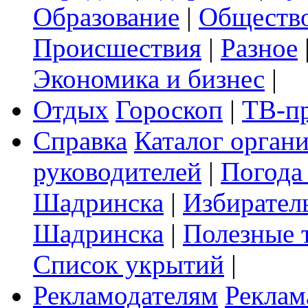
Образование
|
Обществ
Происшествия
|
Разное
Экономика и бизнес
|
Отдых
Гороскоп
|
ТВ-п
Справка
Каталог орган
руководителей
|
Погода
Шадринска
|
Избирател
Шадринска
|
Полезные 
Список укрытий
|
Рекламодателям
Реклам