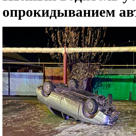
опрокидыванием ав