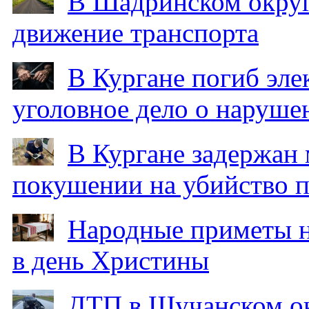
В Шадринском округ
движение транспорта
В Кургане погиб эле
уголовное дело о наруше
В Кургане задержан
покушении на убийство п
Народные приметы на
в день Христины
ДТП в Щучанском ок