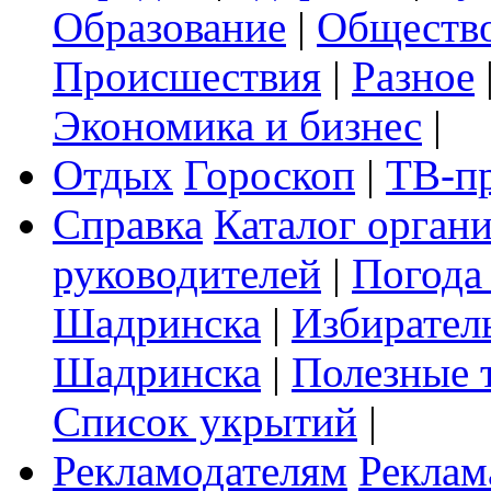
Образование
|
Обществ
Происшествия
|
Разное
Экономика и бизнес
|
Отдых
Гороскоп
|
ТВ-п
Справка
Каталог орган
руководителей
|
Погода
Шадринска
|
Избирател
Шадринска
|
Полезные 
Список укрытий
|
Рекламодателям
Реклам