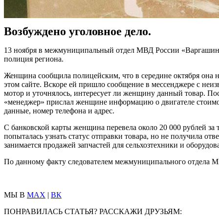
Возбуждено уголовное дело.
13 ноября в межмуниципальный отдел МВД России «Варгашинск
полиция региона.
Женщина сообщила полицейским, что в середине октября она н
этом сайте. Вскоре ей пришло сообщение в мессенджере с неиз
мотор и уточнялось, интересует ли женщину данный товар. Пос
«менеджер» прислал женщине информацию о двигателе стоимос
данные, номер телефона и адрес.
С банковской карты женщина перевела около 20 000 рублей за
попыталась узнать статус отправки товара, но не получила отв
занимается продажей запчастей для сельхозтехники и оборудов
По данному факту следователем межмуниципального отдела МВ
МЫ В
MAX
|
ВК
ПОНРАВИЛАСЬ СТАТЬЯ? РАССКАЖИ ДРУЗЬЯМ: