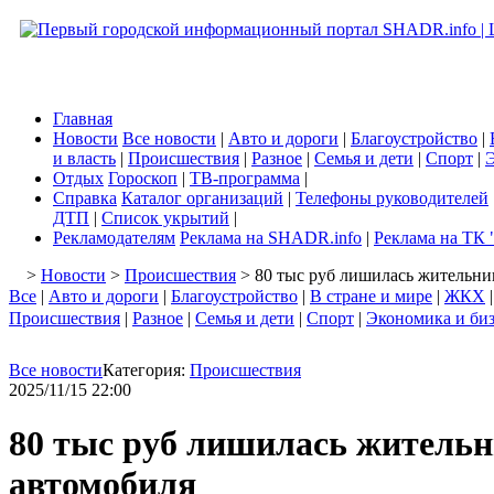
Главная
Новости
Все новости
|
Авто и дороги
|
Благоустройство
|
и власть
|
Происшествия
|
Разное
|
Семья и дети
|
Спорт
|
Э
Отдых
Гороскоп
|
ТВ-программа
|
Справка
Каталог организаций
|
Телефоны руководителей
ДТП
|
Список укрытий
|
Рекламодателям
Реклама на SHADR.info
|
Реклама на ТК 
>
Новости
>
Происшествия
> 80 тыс руб лишилась жительни
Все
|
Авто и дороги
|
Благоустройство
|
В стране и мире
|
ЖКХ
Происшествия
|
Разное
|
Семья и дети
|
Спорт
|
Экономика и би
Все новости
Категория:
Происшествия
2025/11/15 22:00
80 тыс руб лишилась житель
автомобиля