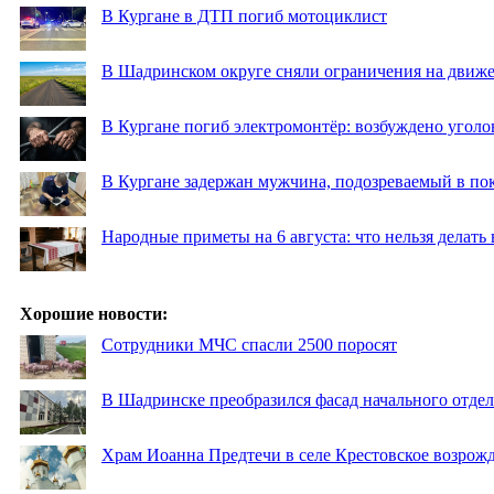
В Кургане в ДТП погиб мотоциклист
В Шадринском округе сняли ограничения на движе
В Кургане погиб электромонтёр: возбуждено уголо
В Кургане задержан мужчина, подозреваемый в по
Народные приметы на 6 августа: что нельзя делать
Хорошие новости:
Сотрудники МЧС спасли 2500 поросят
В Шадринске преобразился фасад начального отд
Храм Иоанна Предтечи в селе Крестовское возрожд