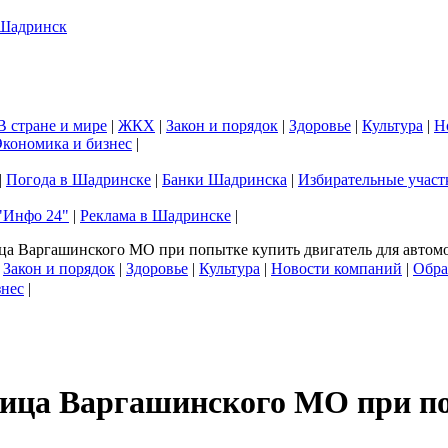
В стране и мире
|
ЖКХ
|
Закон и порядок
|
Здоровье
|
Культура
|
Н
кономика и бизнес
|
|
Погода в Шадринске
|
Банки Шадринска
|
Избирательные участ
"Инфо 24"
|
Реклама в Шадринске
|
ца Варгашинского МО при попытке купить двигатель для автом
|
Закон и порядок
|
Здоровье
|
Культура
|
Новости компаний
|
Обра
знес
|
ница Варгашинского МО при по