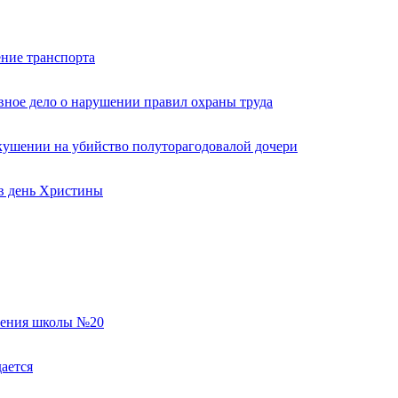
ние транспорта
вное дело о нарушении правил охраны труда
кушении на убийство полуторагодовалой дочери
 в день Христины
еления школы №20
ается