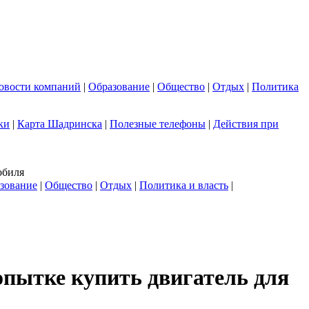
овости компаний
|
Образование
|
Общество
|
Отдых
|
Политика
ки
|
Карта Шадринска
|
Полезные телефоны
|
Действия при
обиля
зование
|
Общество
|
Отдых
|
Политика и власть
|
пытке купить двигатель для