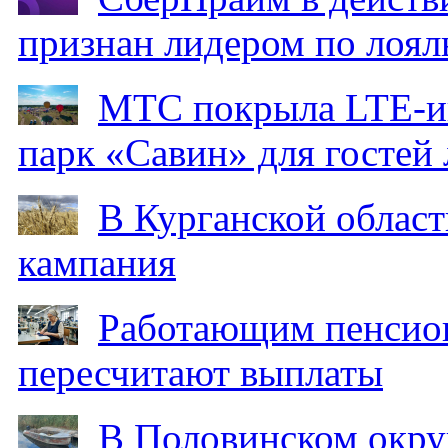
признан лидером по лоял
МТС покрыла LTE-ин
парк «Савин» для гостей 
В Курганской област
кампания
Работающим пенсион
пересчитают выплаты
В Половинском окру