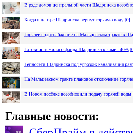
В ряде домов центральной части Шадринска возобно
Когда в центре Шадринска вернут горячую воду
[
0
]
Горячее водоснабжение на Мальцевском тракте в Ша
Готовность жилого фонда Шадринска к зиме - 40%
[
Теплосети Шадринска под угрозой: канализация раз
На Мальцевском тракте плановое отключение горяч
В Новом посёлке возобновили подачу горячей воды
Главные новости:
СберПрайм в действ