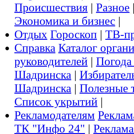
Происшествия
|
Разное
Экономика и бизнес
|
Отдых
Гороскоп
|
ТВ-п
Справка
Каталог орган
руководителей
|
Погода
Шадринска
|
Избирател
Шадринска
|
Полезные 
Список укрытий
|
Рекламодателям
Реклам
ТК "Инфо 24"
|
Реклама