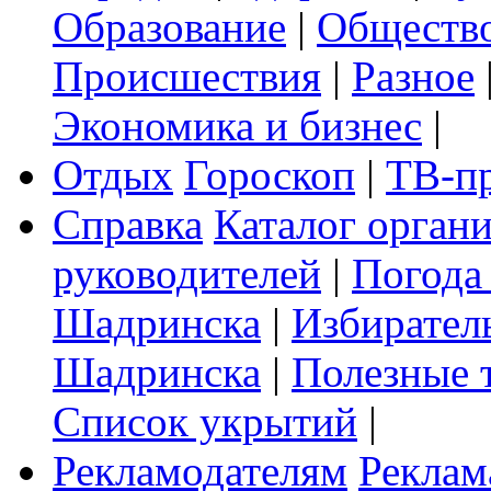
Образование
|
Обществ
Происшествия
|
Разное
Экономика и бизнес
|
Отдых
Гороскоп
|
ТВ-п
Справка
Каталог орган
руководителей
|
Погода
Шадринска
|
Избирател
Шадринска
|
Полезные 
Список укрытий
|
Рекламодателям
Реклам