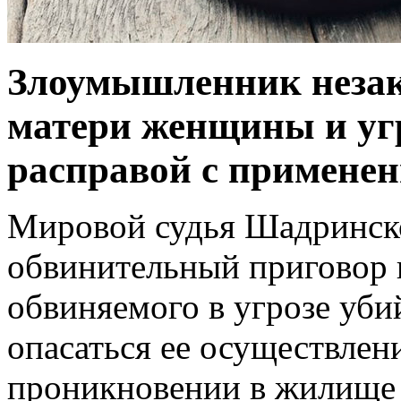
Злоумышленник незак
матери женщины и уг
расправой с применен
Мировой судья Шадринско
обвинительный приговор 
обвиняемого в угрозе уб
опасаться ее осуществлен
проникновении в жилище