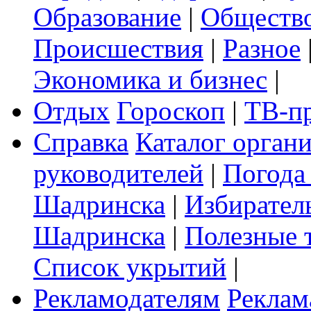
Образование
|
Обществ
Происшествия
|
Разное
Экономика и бизнес
|
Отдых
Гороскоп
|
ТВ-п
Справка
Каталог орган
руководителей
|
Погода
Шадринска
|
Избирател
Шадринска
|
Полезные 
Список укрытий
|
Рекламодателям
Реклам