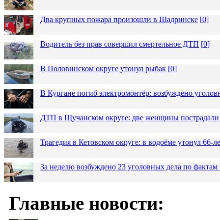
Два крупных пожара произошли в Шадринске
[
0
]
Водитель без прав совершил смертельное ДТП
[
0
]
В Половинском округе утонул рыбак
[
0
]
В Кургане погиб электромонтёр: возбуждено уголов
ДТП в Щучанском округе: две женщины пострадали 
Трагедия в Кетовском округе: в водоёме утонул 66-
За неделю возбуждено 23 уголовных дела по фактам
Главные новости: