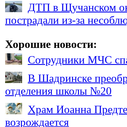
ДТП в Щучанском ок
пострадали из-за несобл
Хорошие новости:
Сотрудники МЧС спа
В Шадринске преобр
отделения школы №20
Храм Иоанна Предтеч
возрождается