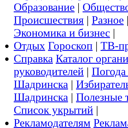
Образование
|
Обществ
Происшествия
|
Разное
Экономика и бизнес
|
Отдых
Гороскоп
|
ТВ-п
Справка
Каталог орган
руководителей
|
Погода
Шадринска
|
Избирател
Шадринска
|
Полезные 
Список укрытий
|
Рекламодателям
Реклам