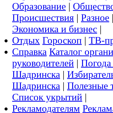
Образование
|
Обществ
Происшествия
|
Разное
Экономика и бизнес
|
Отдых
Гороскоп
|
ТВ-п
Справка
Каталог орган
руководителей
|
Погода
Шадринска
|
Избирател
Шадринска
|
Полезные 
Список укрытий
|
Рекламодателям
Реклам