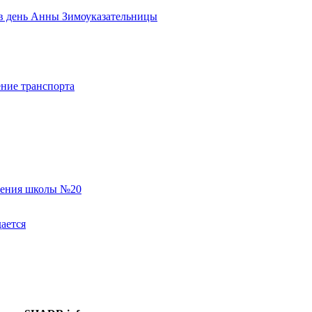
ь в день Анны Зимоуказательницы
ние транспорта
еления школы №20
ается