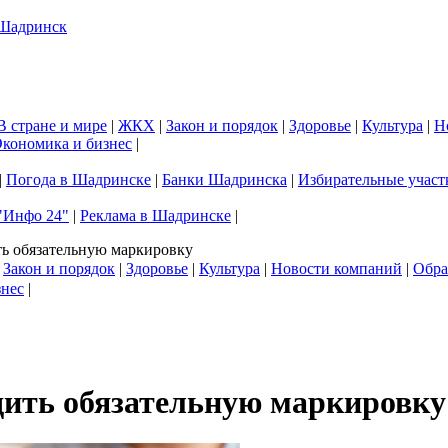
В стране и мире
|
ЖКХ
|
Закон и порядок
|
Здоровье
|
Культура
|
Н
кономика и бизнес
|
|
Погода в Шадринске
|
Банки Шадринска
|
Избирательные участ
"Инфо 24"
|
Реклама в Шадринске
|
ть обязательную маркировку
|
Закон и порядок
|
Здоровье
|
Культура
|
Новости компаний
|
Обра
знес
|
дить обязательную маркировку