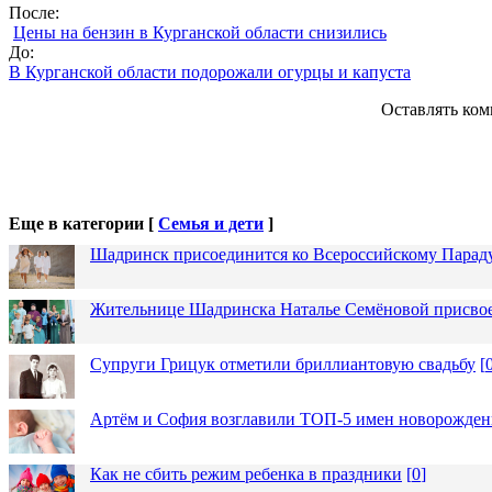
После:
Цены на бензин в Курганской области снизились
До:
В Курганской области подорожали огурцы и капуста
Оставлять ком
Еще в категории [
Семья и дети
]
Шадринск присоединится ко Всероссийскому Парад
Жительнице Шадринска Наталье Семёновой присвое
Супруги Грицук отметили бриллиантовую свадьбу
[
Артём и София возглавили ТОП-5 имен новорожденн
Как не сбить режим ребенка в праздники
[
0
]