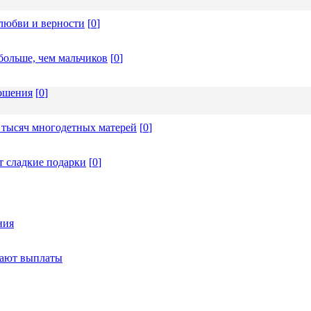
любви и верности
[
0
]
больше, чем мальчиков
[
0
]
ношения
[
0
]
 тысяч многодетных матерей
[
0
]
т сладкие подарки
[
0
]
ния
тают выплаты