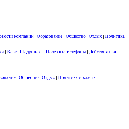
овости компаний
|
Образование
|
Общество
|
Отдых
|
Политика
ки
|
Карта Шадринска
|
Полезные телефоны
|
Действия при
зование
|
Общество
|
Отдых
|
Политика и власть
|