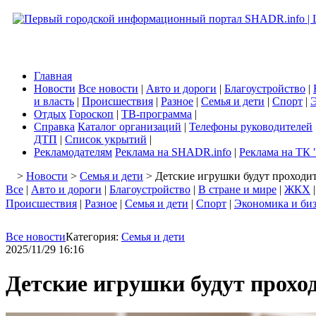
Главная
Новости
Все новости
|
Авто и дороги
|
Благоустройство
|
и власть
|
Происшествия
|
Разное
|
Семья и дети
|
Спорт
|
Э
Отдых
Гороскоп
|
ТВ-программа
|
Справка
Каталог организаций
|
Телефоны руководителей
ДТП
|
Список укрытий
|
Рекламодателям
Реклама на SHADR.info
|
Реклама на ТК 
>
Новости
>
Семья и дети
> Детские игрушки будут проходи
Все
|
Авто и дороги
|
Благоустройство
|
В стране и мире
|
ЖКХ
Происшествия
|
Разное
|
Семья и дети
|
Спорт
|
Экономика и би
Все новости
Категория:
Семья и дети
2025/11/29 16:16
Детские игрушки будут прохо