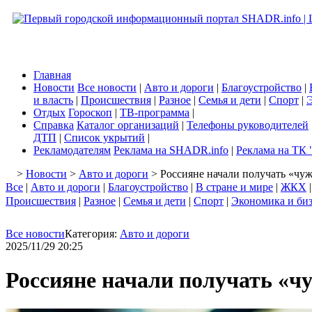
Главная
Новости
Все новости
|
Авто и дороги
|
Благоустройство
|
и власть
|
Происшествия
|
Разное
|
Семья и дети
|
Спорт
|
Э
Отдых
Гороскоп
|
ТВ-программа
|
Справка
Каталог организаций
|
Телефоны руководителей
ДТП
|
Список укрытий
|
Рекламодателям
Реклама на SHADR.info
|
Реклама на ТК 
>
Новости
>
Авто и дороги
> Россияне начали получать «чу
Все
|
Авто и дороги
|
Благоустройство
|
В стране и мире
|
ЖКХ
Происшествия
|
Разное
|
Семья и дети
|
Спорт
|
Экономика и би
Все новости
Категория:
Авто и дороги
2025/11/29 20:25
Россияне начали получать «