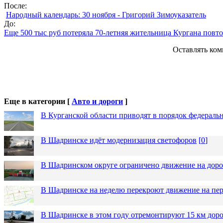
После:
Народный календарь: 30 ноября - Григорий Зимоуказатель
До:
Еще 500 тыс руб потеряла 70-летняя жительница Кургана пов
Оставлять ком
Еще в категории [
Авто и дороги
]
В Курганской области приводят в порядок федераль
В Шадринске идёт модернизация светофоров
[
0
]
В Шадринском округе ограничено движение на до
В Шадринске на неделю перекроют движение на пер
В Шадринске в этом году отремонтируют 15 км дор