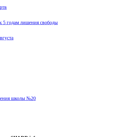
ртв
к 5 годам лишения свободы
вгуста
еления школы №20