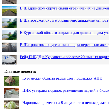
В Шадринском округе сняли ограничения на движен
В Шатровском округе ограничено движение на подъ
В Курганской области закрыты для движения два уча
В Шатровском округе из-за паводка перекрыли авто
Рейд ГИБДД в Курганской области: 20 пьяных водит
Главные новости:
Курганская область расширяет поддержку АПК
ЦИК утвердил порядок размещения партий в бюлле
Народные приметы на 9 августа: что нельзя делать