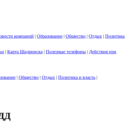
овости компаний
|
Образование
|
Общество
|
Отдых
|
Политика
ки
|
Карта Шадринска
|
Полезные телефоны
|
Действия при
зование
|
Общество
|
Отдых
|
Политика и власть
|
ПДД