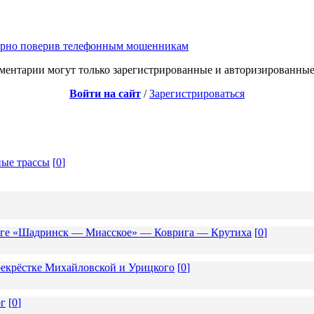
торно поверив телефонным мошенникам
ментарии могут только зарегистрированные и авторизированные
Войти на сайт
/
Зарегистрироваться
ные трассы
[
0
]
роге «Шадринск — Миасское» — Коврига — Крутиха
[
0
]
екрёстке Михайловской и Урицкого
[
0
]
ог
[
0
]