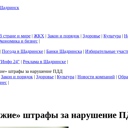
В стране и мире
|
ЖКХ
|
Закон и порядок
|
Здоровье
|
Культура
|
Н
кономика и бизнес
|
|
Погода в Шадринске
|
Банки Шадринска
|
Избирательные участ
"Инфо 24"
|
Реклама в Шадринске
|
жие» штрафы за нарушение ПДД
|
Закон и порядок
|
Здоровье
|
Культура
|
Новости компаний
|
Обра
знес
|
чужие» штрафы за нарушение 