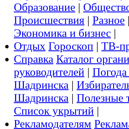
Образование
|
Обществ
Происшествия
|
Разное
Экономика и бизнес
|
Отдых
Гороскоп
|
ТВ-п
Справка
Каталог орган
руководителей
|
Погода
Шадринска
|
Избирател
Шадринска
|
Полезные 
Список укрытий
|
Рекламодателям
Реклам