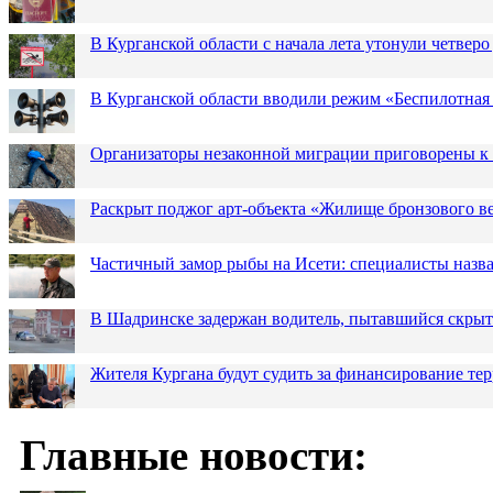
В Курганской области с начала лета утонули четверо
В Курганской области вводили режим «Беспилотная
Организаторы незаконной миграции приговорены к 
Раскрыт поджог арт-объекта «Жилище бронзового в
Частичный замор рыбы на Исети: специалисты назв
В Шадринске задержан водитель, пытавшийся скрыт
Жителя Кургана будут судить за финансирование те
Главные новости: