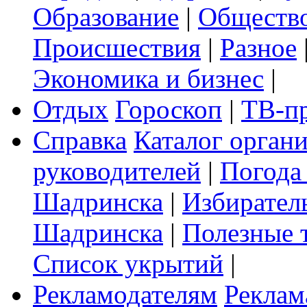
Образование
|
Обществ
Происшествия
|
Разное
Экономика и бизнес
|
Отдых
Гороскоп
|
ТВ-п
Справка
Каталог орган
руководителей
|
Погода
Шадринска
|
Избирател
Шадринска
|
Полезные 
Список укрытий
|
Рекламодателям
Реклам