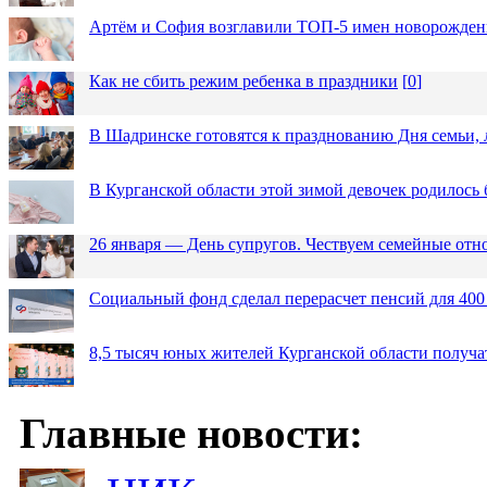
Артём и София возглавили ТОП-5 имен новорожденн
Как не сбить режим ребенка в праздники
[
0
]
В Шадринске готовятся к празднованию Дня семьи, 
В Курганской области этой зимой девочек родилось 
26 января — День супругов. Чествуем семейные от
Социальный фонд сделал перерасчет пенсий для 400
8,5 тысяч юных жителей Курганской области получа
Главные новости: