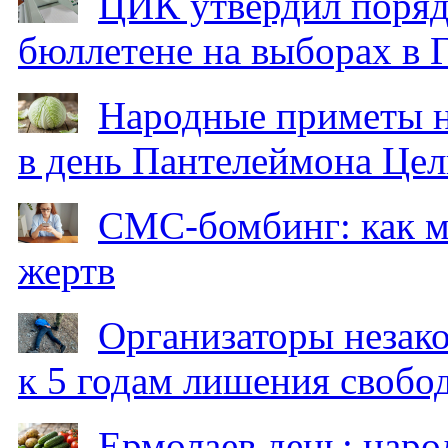
ЦИК утвердил поряд
бюллетене на выборах в 
Народные приметы на
в день Пантелеймона Цел
СМС-бомбинг: как 
жертв
Организаторы незак
к 5 годам лишения свобо
Ермолаев день: наро