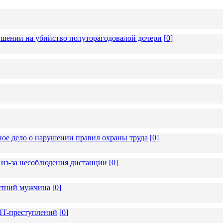
ушении на убийство полуторагодовалой дочери
[
0
]
ное дело о нарушении правил охраны труда
[
0
]
из-за несоблюдения дистанции
[
0
]
летний мужчина
[
0
]
 IT-преступлений
[
0
]