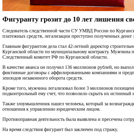
Фигуранту грозит до 10 лет лишения св
Следователь следственной части СУ УМВД России по Курганско
платежных средств, легализации преступно полученных денег 
Главным фигурантом дела стал 42-летний директор строительн
Курганской области по муниципальному контракту. Мужчина по
Следственный комитет РФ по Курганской области.
В качестве аванса он получил 136 миллионов рублей, но выпол
фиктивные договоры с аффилированными компаниями и предприн
эпизодов незаконного оборота средств.
Кроме того, мужчина легализовал более 3 миллионов похищенны
подконтрольный ему счет, что позволило скрыть их истинный 
Также злоумышленник нашел человека, который за вознагражде
отношения к управлению юридическим лицом.
Противоправная деятельность была выявлена и пресечена сот
На время следствия фигурант был заключен под стражу.