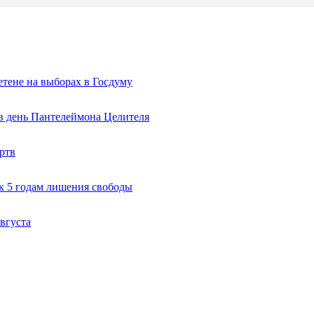
тене на выборах в Госдуму
 в день Пантелеймона Целителя
ртв
к 5 годам лишения свободы
вгуста