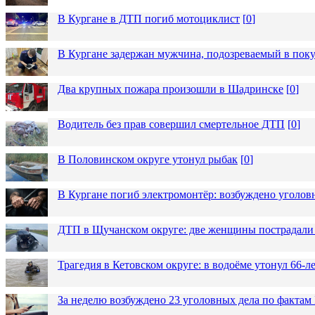
В Кургане в ДТП погиб мотоциклист
[
0
]
В Кургане задержан мужчина, подозреваемый в пок
Два крупных пожара произошли в Шадринске
[
0
]
Водитель без прав совершил смертельное ДТП
[
0
]
В Половинском округе утонул рыбак
[
0
]
В Кургане погиб электромонтёр: возбуждено уголов
ДТП в Щучанском округе: две женщины пострадали 
Трагедия в Кетовском округе: в водоёме утонул 66-
За неделю возбуждено 23 уголовных дела по фактам