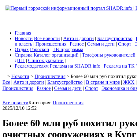
Главная
Новости
Все новости
|
Авто и дороги
|
Благоустройство
|
и власть
|
Происшествия
|
Разное
|
Семья и дети
|
Спорт
|
Э
Отдых
Гороскоп
|
ТВ-программа
|
Справка
Каталог организаций
|
Телефоны руководителей
ДТП
|
Список укрытий
|
Рекламодателям
Реклама на SHADR.info
|
Реклама на ТК 
>
Новости
>
Происшествия
> Более 60 млн руб похитил рук
Все
|
Авто и дороги
|
Благоустройство
|
В стране и мире
|
ЖКХ
Происшествия
|
Разное
|
Семья и дети
|
Спорт
|
Экономика и би
Все новости
Категория:
Происшествия
2025/12/10 12:52
Более 60 млн руб похитил ру
очистных сооружениях в Кург