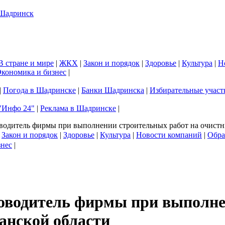
В стране и мире
|
ЖКХ
|
Закон и порядок
|
Здоровье
|
Культура
|
Н
кономика и бизнес
|
|
Погода в Шадринске
|
Банки Шадринска
|
Избирательные участ
"Инфо 24"
|
Реклама в Шадринске
|
оводитель фирмы при выполнении строительных работ на очистн
|
Закон и порядок
|
Здоровье
|
Культура
|
Новости компаний
|
Обра
знес
|
ководитель фирмы при выполне
анской области