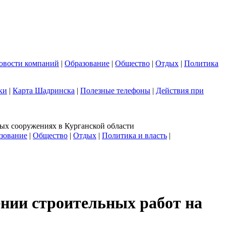
овости компаний
|
Образование
|
Общество
|
Отдых
|
Политика
ки
|
Карта Шадринска
|
Полезные телефоны
|
Действия при
ых сооружениях в Курганской области
зование
|
Общество
|
Отдых
|
Политика и власть
|
нии строительных работ на