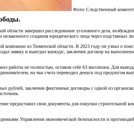
Фото: Следственный комитет
ободы.
й области завершил расследование уголовного дела, возбужден
и незаконного создания юридического лица через подставных ли
ой компании из Тюменской области. В 2023 году он узнал о пои
дал заявку и выиграл конкурс, заключив договор на выполнени
нил работы не полностью, оставив себе 63 миллиона. Для вывода
имателем, на чьи счета переводил деньги под предлогом выпол
х рублей, заключив фиктивные договоры с одной из организаций
источник.
ние предоставил свои документы для покупки строительной комп
рудниками Управления экономической безопасности и противоде