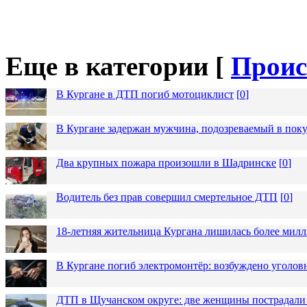
Еще в категории [
Проис
В Кургане в ДТП погиб мотоциклист
[
0
]
В Кургане задержан мужчина, подозреваемый в пок
Два крупных пожара произошли в Шадринске
[
0
]
Водитель без прав совершил смертельное ДТП
[
0
]
18-летняя жительница Кургана лишилась более милл
В Кургане погиб электромонтёр: возбуждено уголов
ДТП в Щучанском округе: две женщины пострадали 