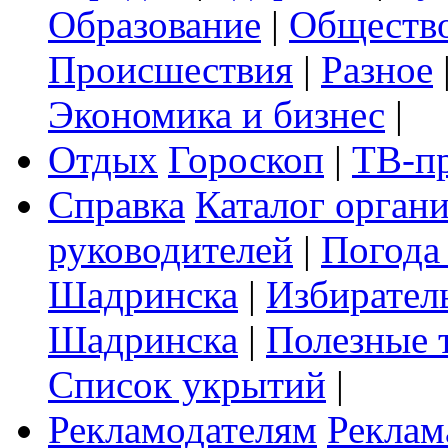
Образование
|
Обществ
Происшествия
|
Разное
Экономика и бизнес
|
Отдых
Гороскоп
|
ТВ-п
Справка
Каталог орган
руководителей
|
Погода
Шадринска
|
Избирател
Шадринска
|
Полезные 
Список укрытий
|
Рекламодателям
Реклам