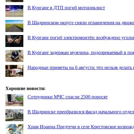
В Кургане в ДТП погиб мотоциклист
В Шадринском округе сняли ограничения на движе
В Кургане погиб электромонтёр: возбуждено уголо
В Кургане задержан мужчина, подозреваемый в по
Народные приметы на 6 августа: что нельзя делать
Хорошие новости:
Сотрудники МЧС спасли 2500 поросят
В Шадринске преобразился фасад начального отд
Храм Иоанна Предтечи в селе Крестовское возрожд