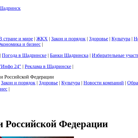
В стране и мире
|
ЖКХ
|
Закон и порядок
|
Здоровье
|
Культура
|
Н
кономика и бизнес
|
|
Погода в Шадринске
|
Банки Шадринска
|
Избирательные участ
"Инфо 24"
|
Реклама в Шадринске
|
ии Российской Федерации
|
Закон и порядок
|
Здоровье
|
Культура
|
Новости компаний
|
Обра
знес
|
ии Российской Федерации