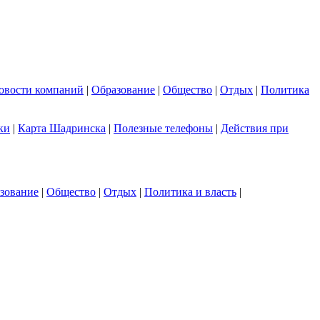
овости компаний
|
Образование
|
Общество
|
Отдых
|
Политика
ки
|
Карта Шадринска
|
Полезные телефоны
|
Действия при
зование
|
Общество
|
Отдых
|
Политика и власть
|