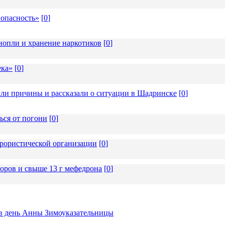
 опасность»
[
0
]
опли и хранение наркотиков
[
0
]
ека»
[
0
]
али причины и рассказали о ситуации в Шадринске
[
0
]
ься от погони
[
0
]
ррористической организации
[
0
]
соров и свыше 13 г мефедрона
[
0
]
ь в день Анны Зимоуказательницы