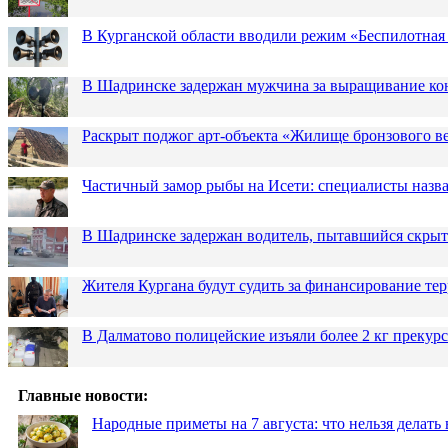
В Курганской области вводили режим «Беспилотная
В Шадринске задержан мужчина за выращивание кон
Раскрыт поджог арт-объекта «Жилище бронзового в
Частичный замор рыбы на Исети: специалисты назв
В Шадринске задержан водитель, пытавшийся скрыт
Жителя Кургана будут судить за финансирование те
В Далматово полицейские изъяли более 2 кг прекур
Главные новости:
Народные приметы на 7 августа: что нельзя делат