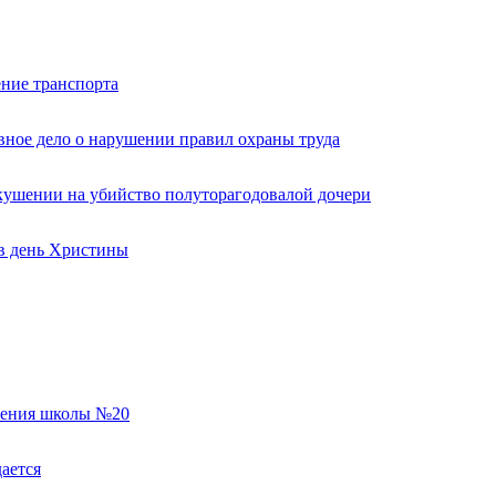
ние транспорта
вное дело о нарушении правил охраны труда
кушении на убийство полуторагодовалой дочери
 в день Христины
еления школы №20
ается