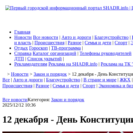
Главная
Новости
Все новости
|
Авто и дороги
|
Благоустройство
|
и власть
|
Происшествия
|
Разное
|
Семья и дети
|
Спорт
|
Э
Отдых
Гороскоп
|
ТВ-программа
|
Справка
Каталог организаций
|
Телефоны руководителей
ДТП
|
Список укрытий
|
Рекламодателям
Реклама на SHADR.info
|
Реклама на ТК 
>
Новости
>
Закон и порядок
> 12 декабря - День Конституц
Все
|
Авто и дороги
|
Благоустройство
|
В стране и мире
|
ЖКХ
Происшествия
|
Разное
|
Семья и дети
|
Спорт
|
Экономика и би
Все новости
Категория:
Закон и порядок
2025/12/12 10:36
12 декабря - День Конституц