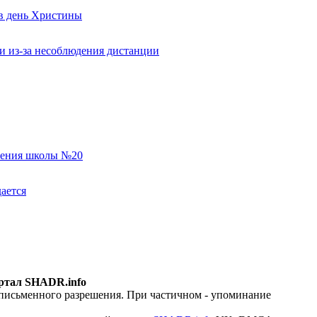
 в день Христины
и из-за несоблюдения дистанции
еления школы №20
ается
ртал SHADR.info
 письменного разрешения. При частичном - упоминание