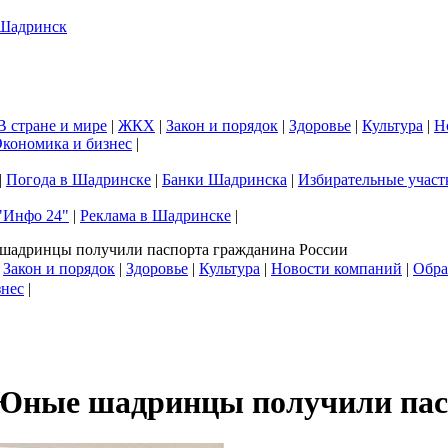
В стране и мире
|
ЖКХ
|
Закон и порядок
|
Здоровье
|
Культура
|
Н
кономика и бизнес
|
|
Погода в Шадринске
|
Банки Шадринска
|
Избирательные участ
"Инфо 24"
|
Реклама в Шадринске
|
шадринцы получили паспорта гражданина России
|
Закон и порядок
|
Здоровье
|
Культура
|
Новости компаний
|
Обра
знес
|
Юные шадринцы получили пас