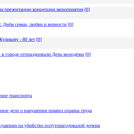
а презентацию концепции мероприятия
[
0
]
с Днём семьи, любви и верности
[
0
]
уликову - 80 лет
[
0
]
 в городе отпраздновали День молодёжи
[
0
]
ние транспорта
вное дело о нарушении правил охраны труда
кушении на убийство полуторагодовалой дочери