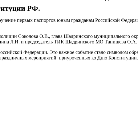
титуции РФ.
е вручение первых паспортов юным гражданам Российской Феде
лиции Соколова О.В., глава Шадринского муниципального окру
анина Л.И. и председатель ТИК Шадринского МО Танишева О.А.
ссийской Федерации. Это важное событие стало символом обре
х праздничных мероприятий, приуроченных ко Дню Конституции.