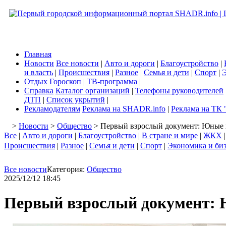
Главная
Новости
Все новости
|
Авто и дороги
|
Благоустройство
|
и власть
|
Происшествия
|
Разное
|
Семья и дети
|
Спорт
|
Э
Отдых
Гороскоп
|
ТВ-программа
|
Справка
Каталог организаций
|
Телефоны руководителей
ДТП
|
Список укрытий
|
Рекламодателям
Реклама на SHADR.info
|
Реклама на ТК 
>
Новости
>
Общество
> Первый взрослый документ: Юные 
Все
|
Авто и дороги
|
Благоустройство
|
В стране и мире
|
ЖКХ
Происшествия
|
Разное
|
Семья и дети
|
Спорт
|
Экономика и би
Все новости
Категория:
Общество
2025/12/12 18:45
Первый взрослый документ: 