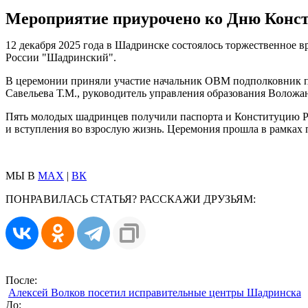
Мероприятие приурочено ко Дню Конс
12 декабря 2025 года в Шадринске состоялось торжественно
России "Шадринский".
В церемонии приняли участие начальник ОВМ подполковник по
Савельева Т.М., руководитель управления образования Волож
Пять молодых шадринцев получили паспорта и Конституцию Ро
и вступления во взрослую жизнь. Церемония прошла в рамка
МЫ В
MAX
|
ВК
ПОНРАВИЛАСЬ СТАТЬЯ? РАССКАЖИ ДРУЗЬЯМ:
После:
Алексей Волков посетил исправительные центры Шадринска
До: