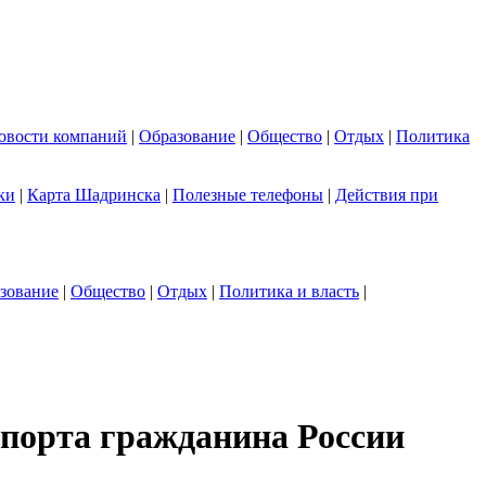
овости компаний
|
Образование
|
Общество
|
Отдых
|
Политика
ки
|
Карта Шадринска
|
Полезные телефоны
|
Действия при
зование
|
Общество
|
Отдых
|
Политика и власть
|
порта гражданина России