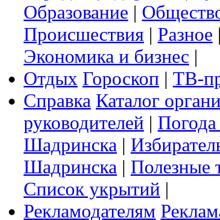
Образование
|
Обществ
Происшествия
|
Разное
Экономика и бизнес
|
Отдых
Гороскоп
|
ТВ-п
Справка
Каталог орган
руководителей
|
Погода
Шадринска
|
Избирател
Шадринска
|
Полезные 
Список укрытий
|
Рекламодателям
Реклам