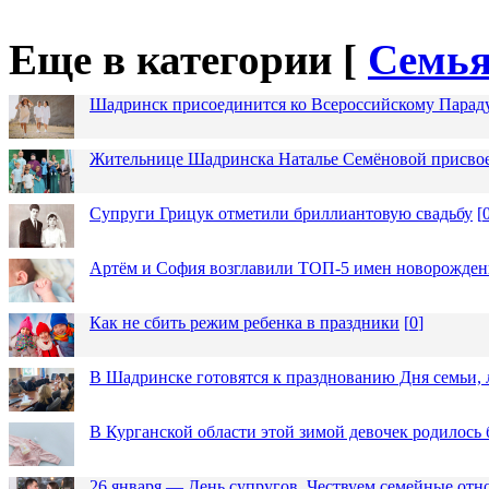
Еще в категории [
Семья
Шадринск присоединится ко Всероссийскому Парад
Жительнице Шадринска Наталье Семёновой присвое
Супруги Грицук отметили бриллиантовую свадьбу
[
Артём и София возглавили ТОП-5 имен новорожденн
Как не сбить режим ребенка в праздники
[
0
]
В Шадринске готовятся к празднованию Дня семьи, 
В Курганской области этой зимой девочек родилось 
26 января — День супругов. Чествуем семейные от